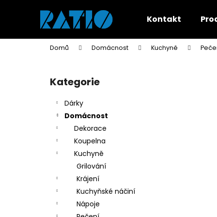
K
Přejít
na
o
Kontakt
Pro
obsah
Zpět
Zpět
š
do
do
í
Domů
Domácnost
Kuchyně
Peče
k
obchodu
obchodu
P
o
Kategorie
Přeskočit
s
kategorie
t
Dárky
r
Domácnost
a
Dekorace
n
Koupelna
n
Kuchyně
í
Grilování
p
Krájení
a
Kuchyňské náčiní
n
Nápoje
e
Pečení