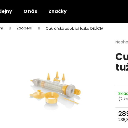
dejny
O nás
Značky
ní
Zdobení
Cukrářská zdobící tužka DELÍCIA
Co potřebujete najít?
Průmě
Neoh
hodno
Cu
produ
HLEDAT
je
tu
0,0
z
5
Doporučujeme
hvězdi
Skl
(2 ks
28
238,
Měr