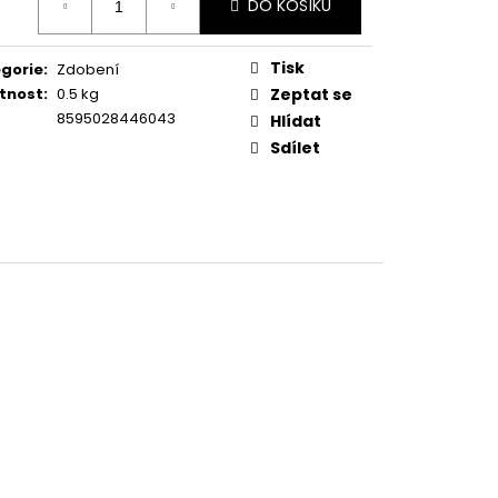
DO KOŠÍKU
:
Tisk
gorie
:
Zdobení
tnost
:
0.5 kg
Zeptat se
8595028446043
Hlídat
Sdílet