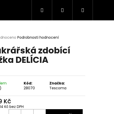
Hledat
Přihlášení
Nákupní
košík
rné
odnoceno
Podrobnosti hodnocení
cení
krářská zdobící
ktu
žka DELÍCIA
ček.
adem
Kód:
Značka:
)
28070
Tescoma
9 Kč
84 Kč bez DPH
ná