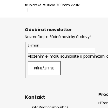
truhlářské ztužidlo 700mm klasik
|
Hodnocení produktu je 5 z 5 hvězdiček.
Z
á
Odebírat newsletter
p
Nezmeškejte žádné novinky či slevy!
a
t
E-mail
í
Vložením e-mailu souhlasíte s
podmínkami o
PŘIHLÁSIT SE
Pro
Kontakt
Příze
info
@
ratiorumburk.cz