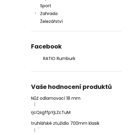
Sport
Zahrada
Železářství
Facebook
RATIO Rumburk
Vaše hodnocení produktů
Nůž odlamovací 18 mm
|
Hodnocení produktu je 4 z 5 hvězdiček.
rjcQsgffpYjLZcTuM
truhlářské ztužidlo 700mm klasik
'
|
Hodnocení produktu je 5 z 5 hvězdiček.