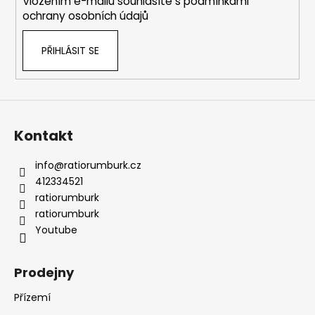
Vložením e-mailu souhlasíte s
podmínkami
ochrany osobních údajů
PŘIHLÁSIT SE
Kontakt
info
@
ratiorumburk.cz
412334521
ratiorumburk
ratiorumburk
Youtube
Prodejny
Přízemí