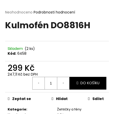
a
j
Průměrné
Neohodnoceno
Podrobnosti hodnocení
hodnocení
í
Kulmofén DO8816H
produktu
t
je
?
0,0
z
5
hvězdiček.
Skladem
(2 ks)
Kód:
6458
HLEDAT
299 Kč
247,11 Kč bez DPH
Měrná
D
DO KOŠÍKU
cena:
o
p
o
Zeptat se
Hlídat
Sdílet
r
u
Kategorie
:
Žehličky a fény