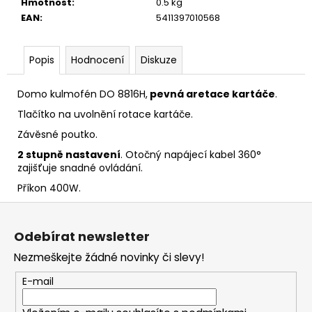
č
Hmotnost
:
0.5 kg
u
EAN
:
5411397010568
j
e
Popis
Hodnocení
Diskuze
m
e
Domo kulmofén DO 8816H,
pevná aretace kartáče
.
Tlačítko na uvolnění rotace kartáče.
Závěsné poutko.
2 stupně nastavení
. Otočný napájecí kabel 360°
zajišťuje snadné ovládání.
Příkon 400W.
Z
á
Odebírat newsletter
p
Nezmeškejte žádné novinky či slevy!
a
t
E-mail
í