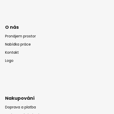
č
u
j
e
m
O nás
e
Pronájem prostor
Nabídka práce
Kontakt
Logo
Nakupování
Doprava a platba