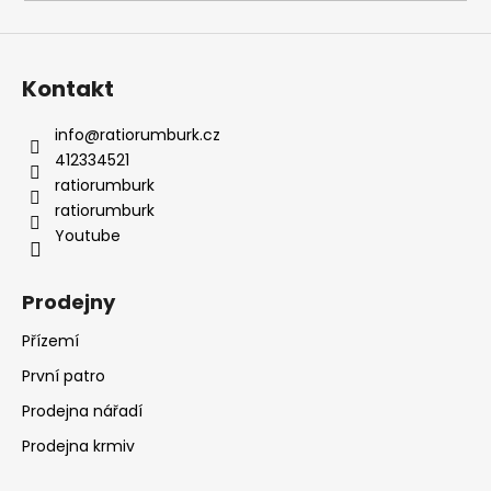
a
j
í
Kontakt
t
?
info
@
ratiorumburk.cz
412334521
ratiorumburk
ratiorumburk
Youtube
HLEDAT
Prodejny
Přízemí
D
o
První patro
p
Prodejna nářadí
o
r
Prodejna krmiv
u