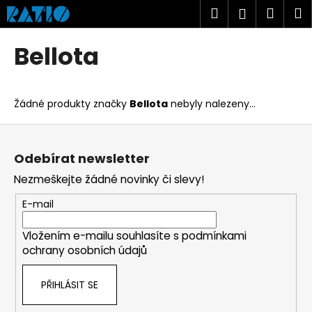
K
Přejít
Hledat
Náku
M
Přihlášen
na
o
obsah
Zpět
Zpět
košík
š
Bellota
í
C
k
o
Žádné produkty značky
Bellota
nebyly nalezeny...
p
o
Z
t
á
Odebírat newsletter
ř
p
Nezmeškejte žádné novinky či slevy!
e
a
b
t
E-mail
u
í
j
Vložením e-mailu souhlasíte s
podmínkami
ochrany osobních údajů
e
t
PŘIHLÁSIT SE
e
n