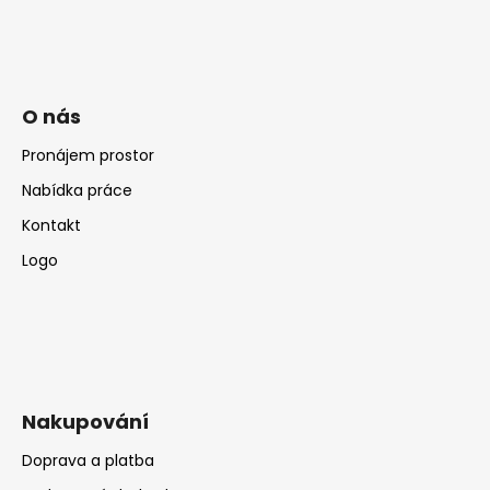
č
u
j
e
m
O nás
e
Pronájem prostor
Nabídka práce
Kontakt
Logo
Nakupování
Doprava a platba