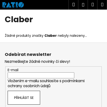
K
Přejít
Hledat
Náku
M
Přihlášen
na
o
obsah
Zpět
Zpět
košík
š
Claber
í
C
k
o
Žádné produkty značky
Claber
nebyly nalezeny...
p
o
Z
t
á
Odebírat newsletter
ř
p
Nezmeškejte žádné novinky či slevy!
e
a
b
t
E-mail
u
í
j
Vložením e-mailu souhlasíte s
podmínkami
ochrany osobních údajů
e
t
PŘIHLÁSIT SE
e
n