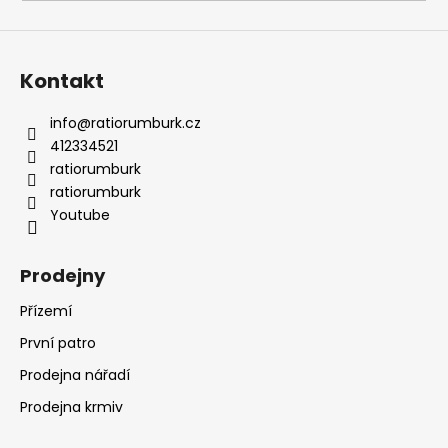
a
j
í
Kontakt
t
?
info
@
ratiorumburk.cz
412334521
ratiorumburk
ratiorumburk
Youtube
HLEDAT
Prodejny
Přízemí
D
o
První patro
p
Prodejna nářadí
o
r
Prodejna krmiv
u