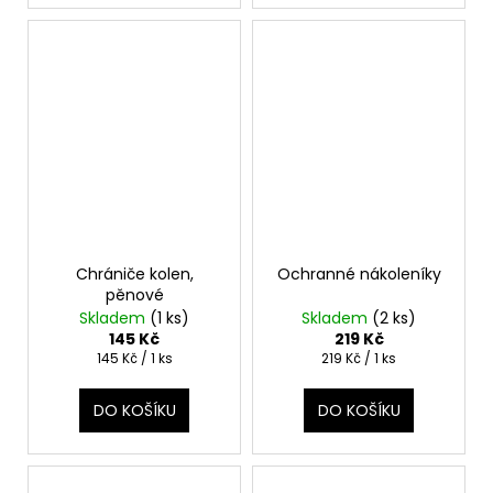
Chrániče kolen,
Ochranné nákoleníky
pěnové
Skladem
(1 ks)
Skladem
(2 ks)
145 Kč
219 Kč
Měrná
Měrná
145 Kč / 1 ks
219 Kč / 1 ks
cena:
cena:
DO KOŠÍKU
DO KOŠÍKU