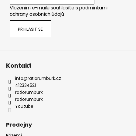
í
p
Vložením e-mailu souhlasíte s
podmínkami
r
ochrany osobních údajů
v
k
PŘIHLÁSIT SE
y
v
ý
p
i
s
Kontakt
u
info
@
ratiorumburk.cz
412334521
ratiorumburk
ratiorumburk
Youtube
Prodejny
Přízemí