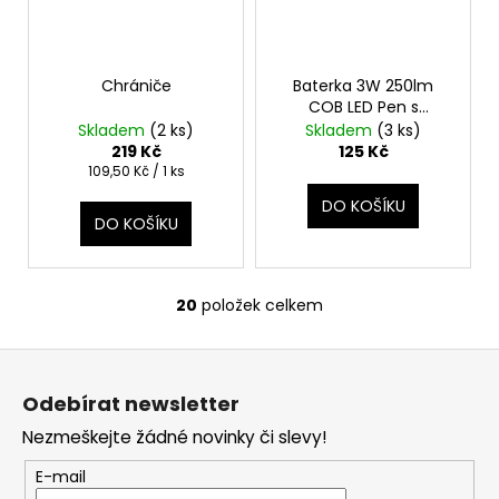
Chrániče
Baterka 3W 250lm
COB LED Pen s
bateriemi, magnet
Skladem
(2 ks)
Skladem
(3 ks)
L1003
219 Kč
125 Kč
Měrná
109,50 Kč / 1 ks
cena:
DO KOŠÍKU
DO KOŠÍKU
20
položek celkem
O
v
Z
l
á
á
Odebírat newsletter
d
p
a
Nezmeškejte žádné novinky či slevy!
a
c
t
E-mail
í