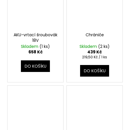
AKU-vrtací šroubovák
Chrániče
18V
Skladem
(1 ks)
Skladem
(2 ks)
658 Kč
439 Kč
Měrná
219,50 Kč / 1 ks
cena:
DO KOŠÍKU
DO KOŠÍKU