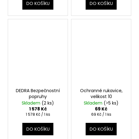
DO KOŠÍKU
DO KOŠÍKU
DEDRA Bezpečnostní
Ochranné rukavice,
popruhy
velikost 10
Skladem
(2 ks)
Skladem
(>5 ks)
1 578 Kč
69 Kč
Měrná
Měrná
1 578 Kč / 1 ks
69 Kč / 1 ks
cena:
cena:
DO KOŠÍKU
DO KOŠÍKU