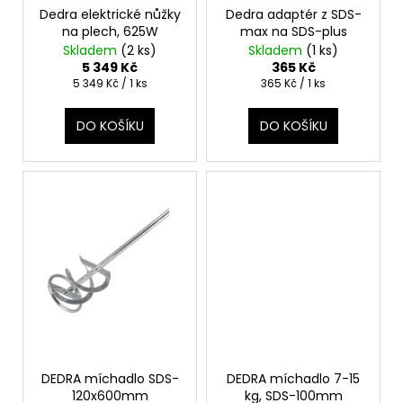
t
Dedra elektrické nůžky
Dedra adaptér z SDS-
u
a
ů
na plech, 625W
max na SDS-plus
k
j
Skladem
(2 ks)
Skladem
(1 ks)
t
í
5 349 Kč
365 Kč
Měrná
Měrná
5 349 Kč / 1 ks
365 Kč / 1 ks
ů
t
cena:
cena:
?
DO KOŠÍKU
DO KOŠÍKU
HLEDAT
D
o
p
o
r
DEDRA míchadlo SDS-
DEDRA míchadlo 7-15
u
120x600mm
kg, SDS-100mm