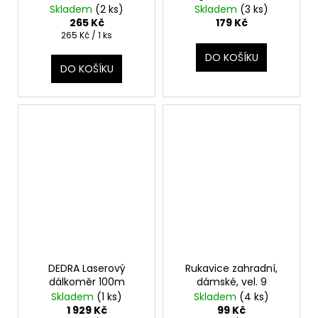
č
Skladem
(2 ks)
Skladem
(3 ks)
u
265 Kč
179 Kč
j
Měrná
265 Kč / 1 ks
e
cena:
DO KOŠÍKU
m
DO KOŠÍKU
e
DEDRA Laserový
Rukavice zahradní,
dálkoměr 100m
dámské, vel. 9
Skladem
(1 ks)
Skladem
(4 ks)
1 929 Kč
99 Kč