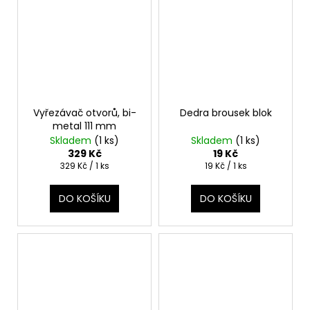
Vyřezávač otvorů, bi-
Dedra brousek blok
metal 111 mm
Skladem
(1 ks)
Skladem
(1 ks)
329 Kč
19 Kč
Měrná
Měrná
329 Kč / 1 ks
19 Kč / 1 ks
cena:
cena:
DO KOŠÍKU
DO KOŠÍKU