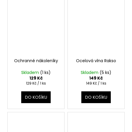
Ochranné nákoleníky
Ocelová vlna Rakso
Skladem
(1 ks)
Skladem
(5 ks)
129 Kč
149 Kč
Měrná
Měrná
129 Kč / 1 ks
149 Kč / 1 ks
cena:
cena:
DO KOŠÍKU
DO KOŠÍKU