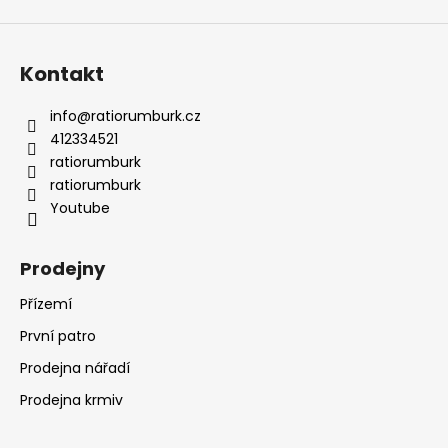
ý
p
i
s
Kontakt
u
info
@
ratiorumburk.cz
412334521
ratiorumburk
ratiorumburk
Youtube
Prodejny
Přízemí
První patro
Prodejna nářadí
Prodejna krmiv