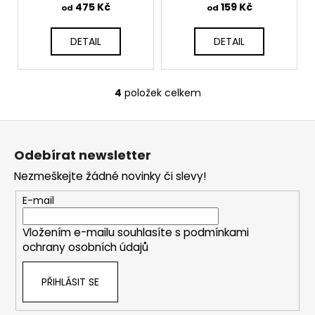
č
475 Kč
159 Kč
od
od
u
j
DETAIL
DETAIL
e
m
e
4
položek celkem
O
v
Z
l
á
á
Odebírat newsletter
d
p
a
Nezmeškejte žádné novinky či slevy!
a
c
t
E-mail
í
í
p
Vložením e-mailu souhlasíte s
podmínkami
r
ochrany osobních údajů
v
k
PŘIHLÁSIT SE
y
v