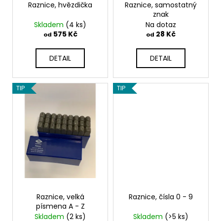
u
o
Raznice, hvězdička
Raznice, samostatný
a
k
znak
d
j
Skladem
(4 ks)
Na dotaz
t
u
575 Kč
28 Kč
í
od
od
ů
k
t
t
DETAIL
DETAIL
?
ů
TIP
TIP
HLEDAT
D
o
p
o
Raznice, velká
Raznice, čísla 0 - 9
r
písmena A - Z
u
Skladem
(2 ks)
Skladem
(>5 ks)