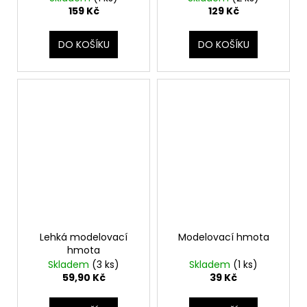
č
159 Kč
129 Kč
u
j
DO KOŠÍKU
DO KOŠÍKU
e
m
e
Lehká modelovací
Modelovací hmota
hmota
Skladem
(3 ks)
Skladem
(1 ks)
59,90 Kč
39 Kč