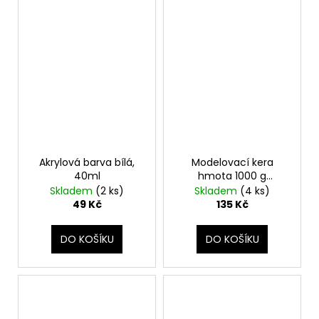
Akrylová barva bílá,
Modelovací kera
40ml
hmota 1000 g
terracotta
Skladem
(2 ks)
Skladem
(4 ks)
49 Kč
135 Kč
DO KOŠÍKU
DO KOŠÍKU