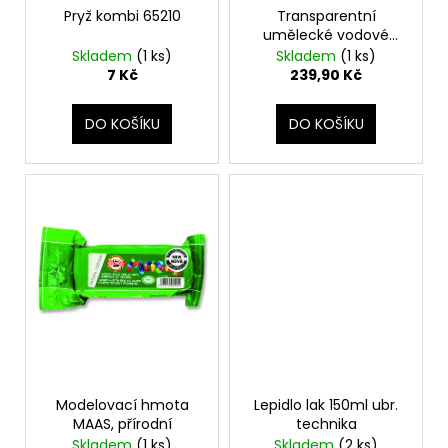
t
Pryž kombi 65210
Transparentní
u
a
ů
umělecké vodové
k
j
barvy, 12 barev
Skladem
(1 ks)
Skladem
(1 ks)
t
í
7 Kč
239,90 Kč
ů
t
?
DO KOŠÍKU
DO KOŠÍKU
HLEDAT
D
o
p
o
r
Modelovací hmota
Lepidlo lak 150ml ubr.
MAAS, přírodní
technika
u
Skladem
(1 ks)
Skladem
(2 ks)