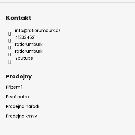
u
Kontakt
info
@
ratiorumburk.cz
412334521
ratiorumburk
ratiorumburk
Youtube
Prodejny
Přízemí
První patro
Prodejna nářadí
Prodejna krmiv