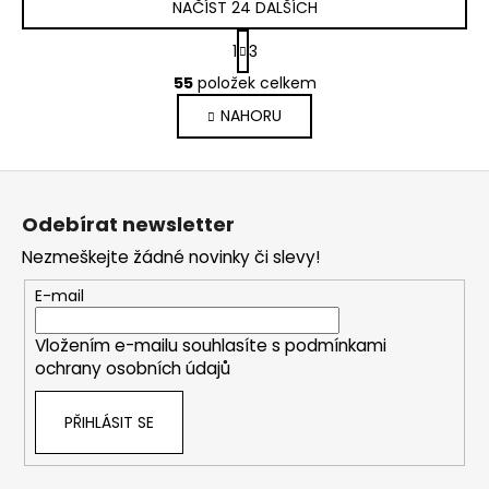
NAČÍST 24 DALŠÍCH
S
1
3
t
O
r
55
položek celkem
v
á
NAHORU
l
n
k
á
o
d
Z
v
a
á
á
c
Odebírat newsletter
n
p
í
í
Nezmeškejte žádné novinky či slevy!
p
a
r
t
E-mail
v
í
k
Vložením e-mailu souhlasíte s
podmínkami
y
ochrany osobních údajů
v
ý
PŘIHLÁSIT SE
p
i
s