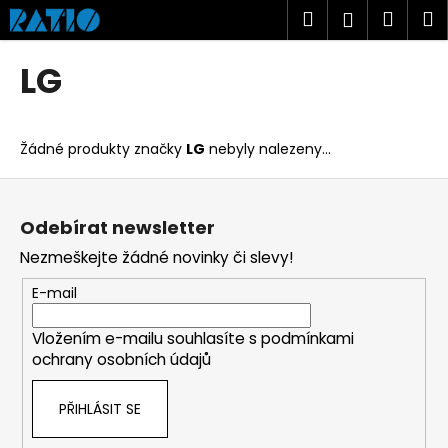
K
Přejít
Hledat
Náku
M
Přihlášen
na
o
obsah
Zpět
Zpět
košík
š
LG
í
C
k
o
Žádné produkty značky
LG
nebyly nalezeny...
p
o
Z
t
á
Odebírat newsletter
ř
p
Nezmeškejte žádné novinky či slevy!
e
a
b
t
E-mail
u
í
j
Vložením e-mailu souhlasíte s
podmínkami
ochrany osobních údajů
e
t
PŘIHLÁSIT SE
e
n