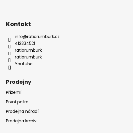
a
j
í
Kontakt
t
?
info
@
ratiorumburk.cz
412334521
ratiorumburk
ratiorumburk
Youtube
HLEDAT
Prodejny
Přízemí
D
o
První patro
p
Prodejna nářadí
o
r
Prodejna krmiv
u