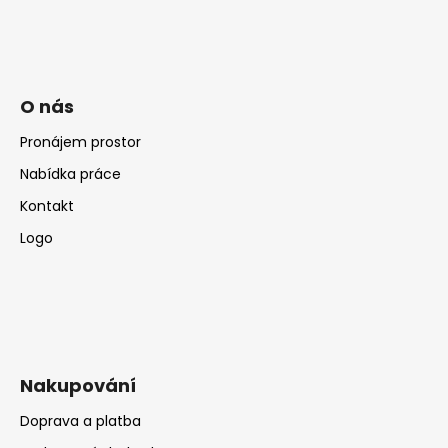
č
u
j
e
m
O nás
e
Pronájem prostor
Nabídka práce
Kontakt
Logo
Nakupování
Doprava a platba