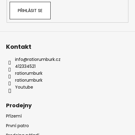
č
k
u
PŘIHLÁSIT SE
y
j
v
e
ý
m
p
e
i
s
Kontakt
u
info
@
ratiorumburk.cz
412334521
ratiorumburk
ratiorumburk
Youtube
Prodejny
Přízemí
První patro