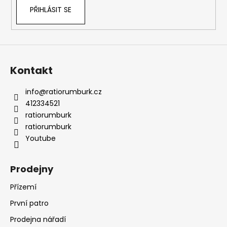
k
č
PŘIHLÁSIT SE
y
u
v
j
ý
e
p
m
i
e
s
Kontakt
u
info
@
ratiorumburk.cz
412334521
ratiorumburk
ratiorumburk
Youtube
Prodejny
Přízemí
První patro
Prodejna nářadí