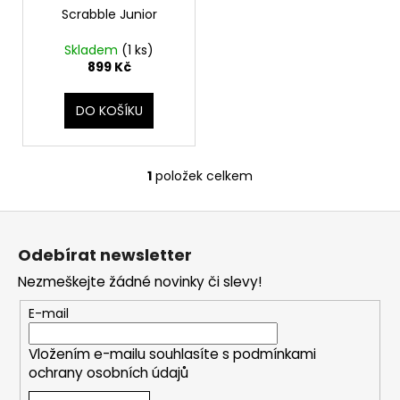
t
Scrabble Junior
u
a
ů
k
j
Skladem
(1 ks)
t
í
899 Kč
ů
t
?
DO KOŠÍKU
1
položek celkem
O
v
HLEDAT
Z
l
á
á
Odebírat newsletter
d
p
a
Nezmeškejte žádné novinky či slevy!
D
a
c
o
t
E-mail
í
p
í
p
o
Vložením e-mailu souhlasíte s
podmínkami
r
r
ochrany osobních údajů
v
u