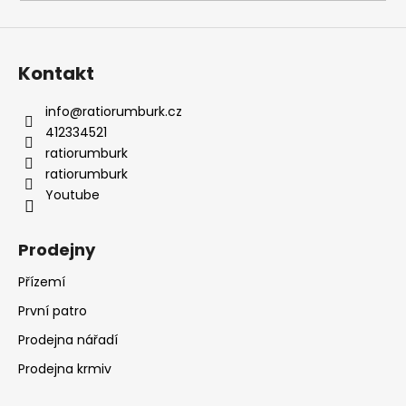
a
j
í
Kontakt
t
?
info
@
ratiorumburk.cz
412334521
ratiorumburk
ratiorumburk
Youtube
HLEDAT
Prodejny
Přízemí
D
o
První patro
p
Prodejna nářadí
o
r
Prodejna krmiv
u