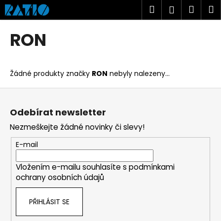
K
Přejít
Hledat
Náku
M
Přihlášen
na
o
obsah
Zpět
Zpět
košík
š
RON
í
C
k
o
Žádné produkty značky
RON
nebyly nalezeny...
p
o
Z
t
á
Odebírat newsletter
ř
p
Nezmeškejte žádné novinky či slevy!
e
a
b
t
E-mail
u
í
j
Vložením e-mailu souhlasíte s
podmínkami
ochrany osobních údajů
e
t
PŘIHLÁSIT SE
e
n