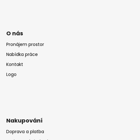
č
u
j
e
m
O nás
e
Pronájem prostor
Nabídka práce
Kontakt
Logo
Nakupování
Doprava a platba