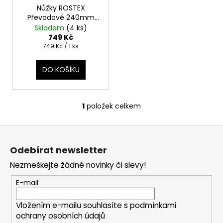
t
Nůžky ROSTEX
u
a
ů
Převodové 240mm
k
j
levé 2326
Skladem
(4 ks)
t
í
749 Kč
Měrná
749 Kč / 1 ks
ů
t
cena:
?
DO KOŠÍKU
1
položek celkem
O
HLEDAT
v
Z
l
á
á
Odebírat newsletter
d
p
D
a
Nezmeškejte žádné novinky či slevy!
a
o
c
p
t
E-mail
í
o
í
p
r
Vložením e-mailu souhlasíte s
podmínkami
r
u
ochrany osobních údajů
v