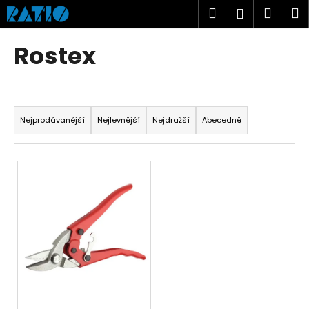
K
Přejít
Hledat
Náku
M
Přihlášen
na
o
obsah
Zpět
Zpět
košík
š
Rostex
í
C
k
o
Ř
p
a
Nejprodávanější
Nejlevnější
Nejdražší
Abecedně
o
z
t
e
V
ř
n
ý
e
í
p
b
p
i
u
r
s
j
o
p
e
d
r
t
u
o
e
k
d
n