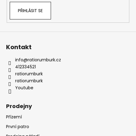
č
k
u
PŘIHLÁSIT SE
y
j
v
e
ý
m
p
e
i
s
Kontakt
u
info
@
ratiorumburk.cz
412334521
ratiorumburk
ratiorumburk
Youtube
Prodejny
Přízemí
První patro