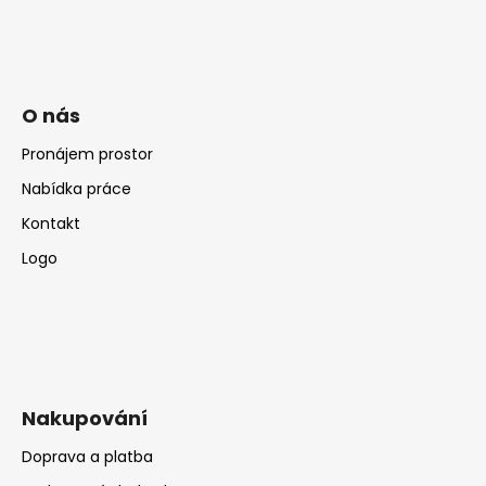
č
u
j
e
m
O nás
e
Pronájem prostor
Nabídka práce
Kontakt
Logo
Nakupování
Doprava a platba