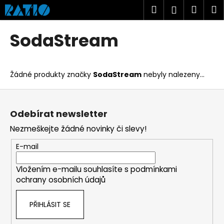
K
Přejít
Hledat
Náku
M
Přihlášen
na
o
obsah
Zpět
Zpět
košík
š
SodaStream
í
C
k
o
Žádné produkty značky
SodaStream
nebyly nalezeny...
p
o
Z
t
á
Odebírat newsletter
ř
p
Nezmeškejte žádné novinky či slevy!
e
a
b
t
E-mail
u
í
j
Vložením e-mailu souhlasíte s
podmínkami
ochrany osobních údajů
e
t
PŘIHLÁSIT SE
e
n