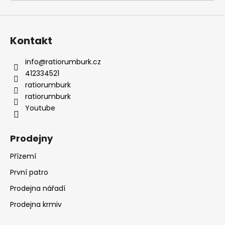
a
j
í
Kontakt
t
?
info
@
ratiorumburk.cz
412334521
ratiorumburk
ratiorumburk
Youtube
HLEDAT
Prodejny
Přízemí
D
o
První patro
p
Prodejna nářadí
o
r
Prodejna krmiv
u