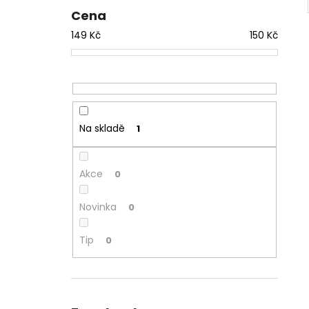
Cena
149
Kč
150
Kč
Na skladě
1
Akce
0
Novinka
0
Tip
0