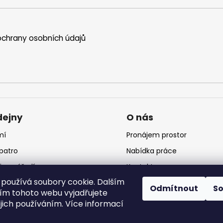
chrany osobních údajů
dejny
O nás
mí
Pronájem prostor
 patro
Nabídka práce
jna nářadí
Kontakt
používá soubory cookie. Dalším
jna krmiv
Logo
Odmítnout
S
m tohoto webu vyjadřujete
ejich používáním. Více informací