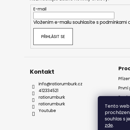
a
t
E-mail
í
Vložením e-mailu souhlasíte s
podmínkami o
PŘIHLÁSIT SE
Pro
Kontakt
Příze
info
@
ratiorumburk.cz
První
412334521
ratiorumburk
Prode
ratiorumburk
Tento web 
Prode
Youtube
procházení
souhlas s j
zde
.