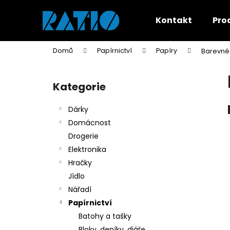
K
Přejít
na
o
Kontakt
Pro
obsah
Zpět
Zpět
š
do
do
í
Domů
Papírnictví
Papíry
Barevné
k
obchodu
obchodu
P
o
Kategorie
Přeskočit
s
kategorie
t
Dárky
r
Domácnost
a
Drogerie
n
Elektronika
n
Hračky
í
Jídlo
p
Nářadí
a
Papírnictví
n
Batohy a tašky
e
Bloky, deníky, diáře