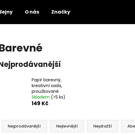
dejny
O nás
Značky
Co potřebujete najít?
Barevné
HLEDAT
Nejprodávanější
Papír barevný,
Doporučujeme
kreativní sada,
proužkované
Skladem
(>5 ks)
149 Kč
Ř
a
Nejprodávanější
Nejlevnější
Nejdražší
Ab
z