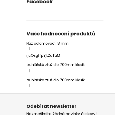
Facebook
Vaše hodnocení produktů
Nůž odlamovací 18 mm
|
Hodnocení produktu je 4 z 5 hvězdiček.
rjcQsgffpYjLZcTuM
truhlářské ztužidlo 700mm klasik
'
|
Hodnocení produktu je 5 z 5 hvězdiček.
truhlářské ztužidlo 700mm klasik
|
Hodnocení produktu je 5 z 5 hvězdiček.
Z
á
Odebírat newsletter
p
Nezmeškejte žádné novinky či slevy!