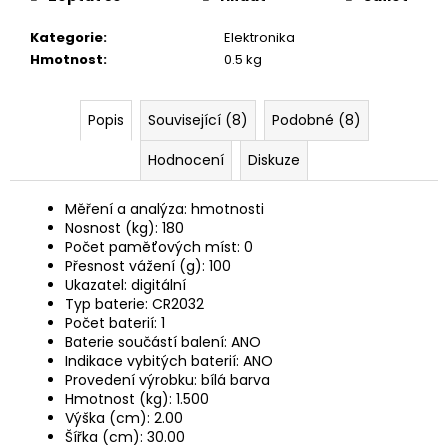
č
u
Kategorie
:
Elektronika
j
Hmotnost
:
0.5 kg
e
m
e
Popis
Související (8)
Podobné (8)
Hodnocení
Diskuze
Měření a analýza: hmotnosti
Nosnost (kg): 180
Počet paměťových míst: 0
Přesnost vážení (g): 100
Ukazatel: digitální
Typ baterie: CR2032
Počet baterií: 1
Baterie součástí balení: ANO
Indikace vybitých baterií: ANO
Provedení výrobku: bílá barva
Hmotnost (kg): 1.500
Výška (cm): 2.00
Šířka (cm): 30.00