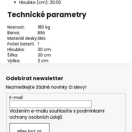
Hloubka (cm): 30.00
Technické parametry
Nosnost:
180 kg
Barva:
Bílá
Materiál desky:
Sklo
Počet baterií:
1
Hloubka:
30 cm
Šířka:
30 cm
Výška:
2 cm
Z
á
Odebírat newsletter
p
Nezmeškejte žádné novinky či slevy!
a
t
E-mail
í
Vložením e-mailu souhlasíte s
podmínkami
ochrany osobních údajů
PŘIHLÁSIT SE