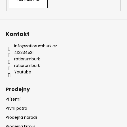
Kontakt
info
@
ratiorumburk.cz
412334521
ratiorumburk
ratiorumburk
Youtube
Prodejny
Přízemí
První patro
Prodejna nářadí
Prodejna krmiv