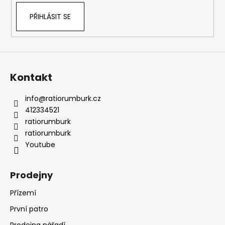
PŘIHLÁSIT SE
Kontakt
info
@
ratiorumburk.cz
412334521
ratiorumburk
ratiorumburk
Youtube
Prodejny
Přízemí
První patro
Prodejna nářadí