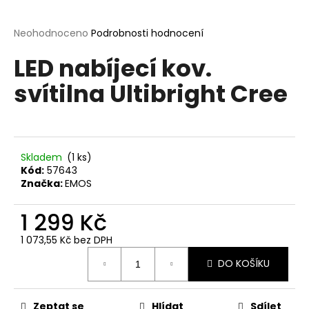
a
j
Průměrné
Neohodnoceno
Podrobnosti hodnocení
hodnocení
í
LED nabíjecí kov.
produktu
t
je
svítilna Ultibright Cree
?
0,0
z
5
hvězdiček.
Skladem
(1 ks)
HLEDAT
Kód:
57643
Značka:
EMOS
1 299 Kč
D
o
1 073,55 Kč bez DPH
p
Měrná
o
DO KOŠÍKU
cena:
r
u
Zeptat se
Hlídat
Sdílet