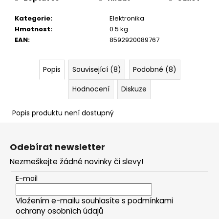
č
u
Kategorie
:
Elektronika
j
Hmotnost
:
0.5 kg
e
EAN
:
8592920089767
m
e
Popis
Související (8)
Podobné (8)
Hodnocení
Diskuze
Popis produktu není dostupný
Z
á
Odebírat newsletter
p
Nezmeškejte žádné novinky či slevy!
a
t
E-mail
í
Vložením e-mailu souhlasíte s
podmínkami
ochrany osobních údajů