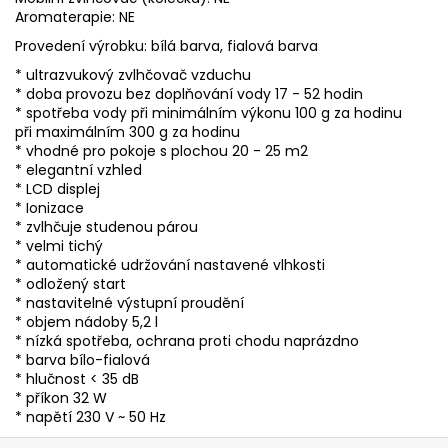
Aromaterapie: NE
Provedení výrobku: bílá barva, fialová barva
* ultrazvukový zvlhčovač vzduchu
* doba provozu bez doplňování vody 17 - 52 hodin
* spotřeba vody při minimálním výkonu 100 g za hodinu
při maximálním 300 g za hodinu
* vhodné pro pokoje s plochou 20 - 25 m2
* elegantní vzhled
* LCD displej
* Ionizace
* zvlhčuje studenou párou
* velmi tichý
* automatické udržování nastavené vlhkosti
* odložený start
* nastavitelné výstupní proudění
* objem nádoby 5,2 l
* nízká spotřeba, ochrana proti chodu naprázdno
* barva bílo-fialová
* hlučnost < 35 dB
* příkon 32 W
* napětí 230 V ~ 50 Hz