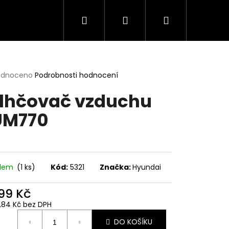
Hledat
Přihlášení
Nákupní
košík
rné
odnoceno
Podrobnosti hodnocení
cení
lhčovač vzduchu
ktu
UM770
ček.
adem
(1 ks)
Kód:
5321
Značka:
Hyundai
499 Kč
8,84 Kč bez DPH
ná
DO KOŠÍKU
: