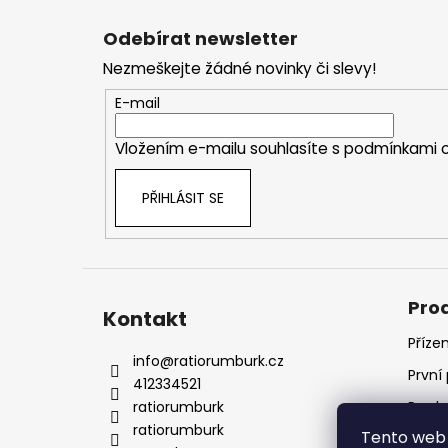
Z
á
Odebírat newsletter
p
Nezmeškejte žádné novinky či slevy!
a
t
E-mail
í
Vložením e-mailu souhlasíte s
podmínkami o
PŘIHLÁSIT SE
Pro
Kontakt
Příze
info
@
ratiorumburk.cz
První
412334521
ratiorumburk
Prode
ratiorumburk
Tento web 
Prode