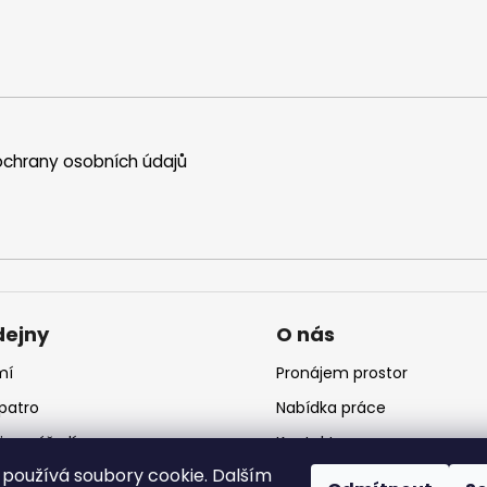
chrany osobních údajů
dejny
O nás
mí
Pronájem prostor
 patro
Nabídka práce
jna nářadí
Kontakt
používá soubory cookie. Dalším
jna krmiv
Logo