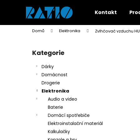
K
Přejít
na
o
Kontakt
Pro
obsah
Zpět
Zpět
š
do
do
í
Domů
Elektronika
Zvlhčovač vzduchu H
k
obchodu
obchodu
P
o
Kategorie
Přeskočit
s
kategorie
t
Dárky
r
Domácnost
a
Drogerie
n
Elektronika
n
Audio a video
í
Baterie
p
Domácí spotřebiče
a
Elektroinstalační materiál
n
Kalkulačky
e
Konzole a hry