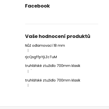
Facebook
Vaše hodnocení produktů
Nůž odlamovací 18 mm
|
Hodnocení produktu je 4 z 5 hvězdiček.
rjcQsgffpYjLZcTuM
truhlářské ztužidlo 700mm klasik
'
|
Hodnocení produktu je 5 z 5 hvězdiček.
truhlářské ztužidlo 700mm klasik
|
Hodnocení produktu je 5 z 5 hvězdiček.