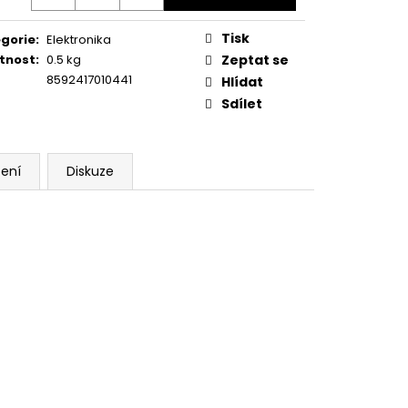
Tisk
gorie
:
Elektronika
tnost
:
0.5 kg
Zeptat se
8592417010441
Hlídat
Sdílet
ení
Diskuze