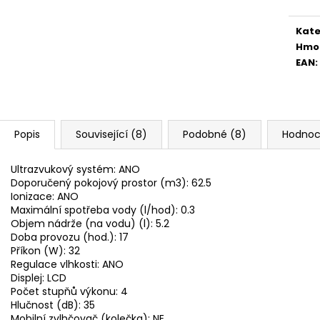
Kate
Hmo
EAN
:
Popis
Související (8)
Podobné (8)
Hodnoc
Ultrazvukový systém: ANO
Doporučený pokojový prostor (m3): 62.5
Ionizace: ANO
Maximální spotřeba vody (l/hod): 0.3
Objem nádrže (na vodu) (l): 5.2
Doba provozu (hod.): 17
Příkon (W): 32
Regulace vlhkosti: ANO
Displej: LCD
Počet stupňů výkonu: 4
Hlučnost (dB): 35
Mobilní zvlhčovač (kolečka): NE