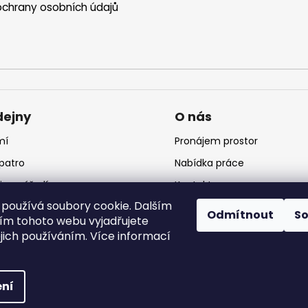
chrany osobních údajů
dejny
O nás
mí
Pronájem prostor
 patro
Nabídka práce
jna nářadí
Kontakt
používá soubory cookie. Dalším
jna krmiv
Logo
Odmítnout
S
m tohoto webu vyjadřujete
ejich používáním. Více informací
 vyhrazena.
ní