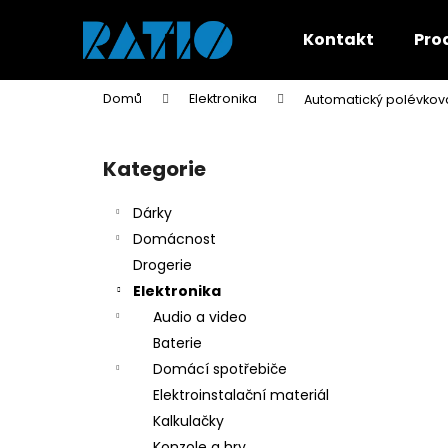
K
Přejít
na
o
Kontakt
Pro
obsah
Zpět
Zpět
š
do
do
í
Domů
Elektronika
Automatický polévkov
k
obchodu
obchodu
P
o
Kategorie
Přeskočit
s
kategorie
t
Dárky
r
Domácnost
a
Drogerie
n
Elektronika
n
Audio a video
í
Baterie
p
Domácí spotřebiče
a
Elektroinstalační materiál
n
Kalkulačky
e
Konzole a hry