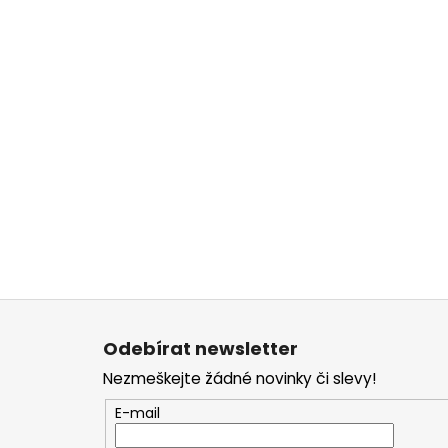
Z
á
Odebírat newsletter
p
Nezmeškejte žádné novinky či slevy!
a
t
E-mail
í