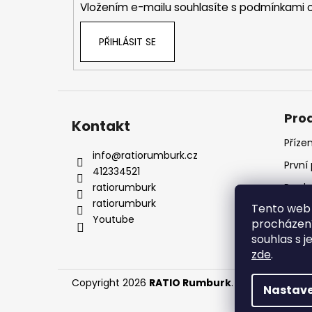
Vložením e-mailu souhlasíte s
podmínkami o
PŘIHLÁSIT SE
Pro
Kontakt
Příze
info
@
ratiorumburk.cz
První
412334521
ratiorumburk
Prode
ratiorumburk
Tento web 
Prode
Youtube
procházení
souhlas s j
zde
.
Copyright 2026
RATIO Rumburk
. Všechna práva
Nastave