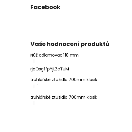
Facebook
Vaše hodnocení produktů
Nůž odlamovací 18 mm
|
Hodnocení produktu je 4 z 5 hvězdiček.
rjcQsgffpYjLZcTuM
truhlářské ztužidlo 700mm klasik
'
|
Hodnocení produktu je 5 z 5 hvězdiček.
truhlářské ztužidlo 700mm klasik
|
Hodnocení produktu je 5 z 5 hvězdiček.