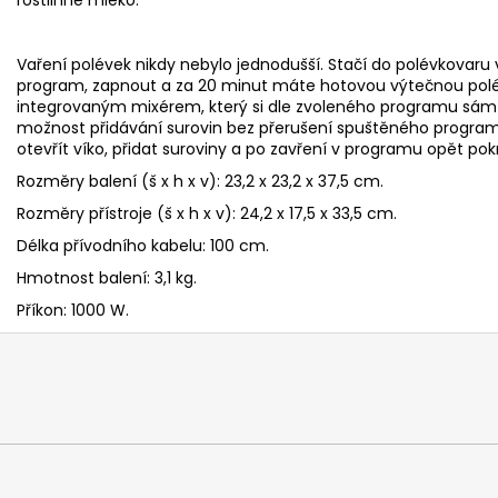
Vaření polévek nikdy nebylo jednodušší. Stačí do polévkovaru 
program, zapnout a za 20 minut máte hotovou výtečnou polé
integrovaným mixérem, který si dle zvoleného programu sám in
možnost přidávání surovin bez přerušení spuštěného progra
otevřít víko, přidat suroviny a po zavření v programu opět pok
Rozměry balení (š x h x v): 23,2 x 23,2 x 37,5 cm.
Rozměry přístroje (š x h x v): 24,2 x 17,5 x 33,5 cm.
Délka přívodního kabelu: 100 cm.
Hmotnost balení: 3,1 kg.
Příkon: 1000 W.