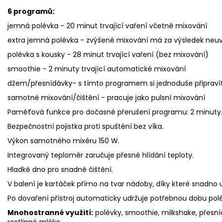
6 programů:
jemná polévka - 20 minut trvající vaření včetně mixování
extra jemná polévka - zvýšené mixování má za výsledek neuv
polévka s kousky - 28 minut trvající vaření (bez mixování)
smoothie - 2 minuty trvající automatické mixování
džem/přesnídávky- s tímto programem si jednoduše připrav
samotné mixování/čištění - pracuje jako pulsní mixování
Paměťová funkce pro dočasné přerušení programu: 2 minuty
Bezpečnostní pojistka proti spuštění bez víka.
Výkon samotného mixéru 150 W.
Integrovaný teploměr zaručuje přesné hlídání teploty.
Hladké dno pro snadné čištění.
V balení je kartáček přímo na tvar nádoby, díky které snadno u
Po dovaření přístroj automaticky udržuje potřebnou dobu polé
Mnohostranné využití:
polévky, smoothie, milkshake, přesn
rostlinné mléko.