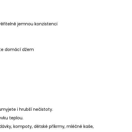
ěřitelně jemnou konzistenci
íte domácí džem
.
myjete i hrubší nečistoty.
vku teplou.
ídávky, kompoty, dětské příkrmy, mléčné kaše,