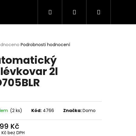
Hledat
Přihlášení
Nákupní
košík
rné
odnoceno
Podrobnosti hodnocení
cení
tomatický
ktu
lévkovar 2l
705BLR
ček.
adem
(2 ks)
Kód:
4766
Značka:
Domo
299 Kč
0 Kč bez DPH