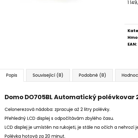
Měr
1 149
cena
Kate
Hmo
EAN
:
Popis
Související (8)
Podobné (8)
Hodnoc
Domo DO705BL Automatický polévkovar 2
Celonerezová nádoba: zpracuje až 2 litry polévky.
Přehledný LCD displej s odpočítávám zbylého času.
LCD displej je umístěn na rukojeti, je stále na očích a nehrozí j
Polévka hotová za 20 minut.