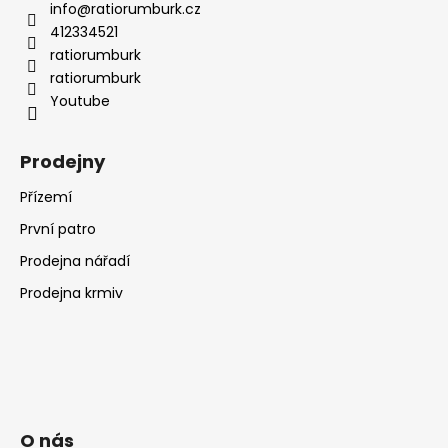
č
info
@
ratiorumburk.cz
u
412334521
j
ratiorumburk
e
ratiorumburk
m
Youtube
e
Prodejny
Přízemí
První patro
Prodejna nářadí
Prodejna krmiv
O nás