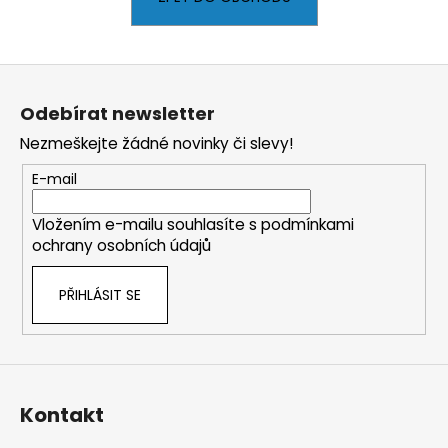
a
j
Z
í
á
t
Odebírat newsletter
p
?
Nezmeškejte žádné novinky či slevy!
a
t
E-mail
í
Vložením e-mailu souhlasíte s
podmínkami
HLEDAT
ochrany osobních údajů
PŘIHLÁSIT SE
D
o
p
o
r
Kontakt
u