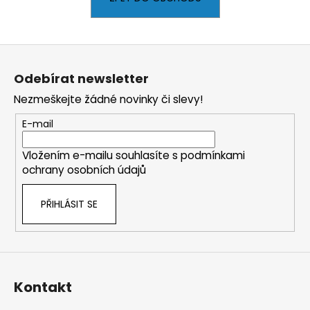
a
j
Z
í
á
t
Odebírat newsletter
p
?
Nezmeškejte žádné novinky či slevy!
a
t
E-mail
í
Vložením e-mailu souhlasíte s
podmínkami
HLEDAT
ochrany osobních údajů
PŘIHLÁSIT SE
D
o
p
o
r
Kontakt
u