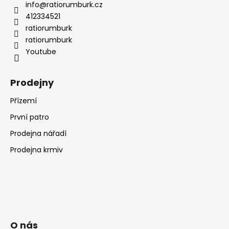
č
info
@
ratiorumburk.cz
u
412334521
j
ratiorumburk
e
ratiorumburk
m
Youtube
e
Prodejny
Přízemí
První patro
Prodejna nářadí
Prodejna krmiv
O nás