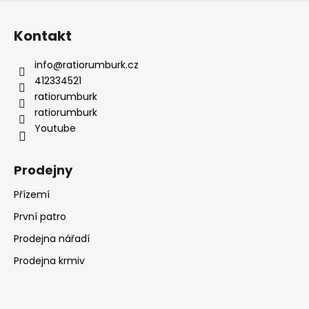
Kontakt
info
@
ratiorumburk.cz
412334521
ratiorumburk
ratiorumburk
Youtube
Prodejny
Přízemí
První patro
Prodejna nářadí
Prodejna krmiv