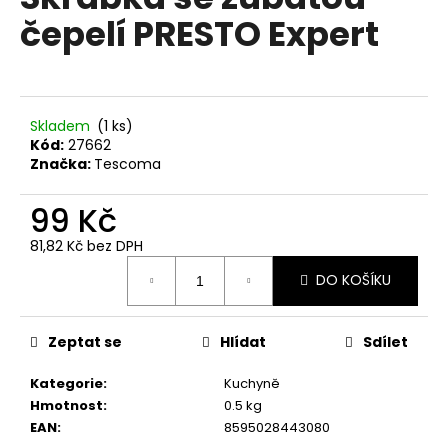
je
a
čepelí PRESTO Expert
0,0
z
j
5
í
hvězdiček.
t
?
Skladem
(1 ks)
Kód:
27662
Značka:
Tescoma
99 Kč
HLEDAT
81,82 Kč bez DPH
Měrná
DO KOŠÍKU
cena:
D
o
Zeptat se
Hlídat
Sdílet
p
o
Kategorie
:
Kuchyně
r
Hmotnost
:
0.5 kg
u
EAN
:
8595028443080