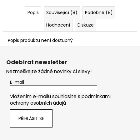
č
u
Popis
Související (8)
Podobné (8)
j
e
Hodnocení
Diskuze
m
e
Popis produktu není dostupný
Z
á
Odebírat newsletter
p
Nezmeškejte žádné novinky či slevy!
a
t
E-mail
í
Vložením e-mailu souhlasíte s
podmínkami
ochrany osobních údajů
PŘIHLÁSIT SE