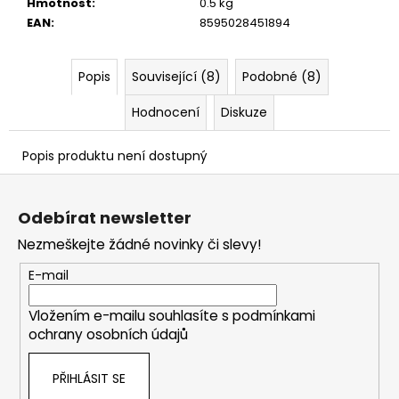
č
Hmotnost
:
0.5 kg
u
EAN
:
8595028451894
j
e
Popis
Související (8)
Podobné (8)
m
e
Hodnocení
Diskuze
Popis produktu není dostupný
Z
á
Odebírat newsletter
p
Nezmeškejte žádné novinky či slevy!
a
t
E-mail
í
Vložením e-mailu souhlasíte s
podmínkami
ochrany osobních údajů
PŘIHLÁSIT SE