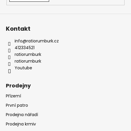
Kontakt
info
@
ratiorumburk.cz
412334521
ratiorumburk
ratiorumburk
Youtube
Prodejny
Přízemí
První patro
Prodejna nářadí
Prodejna krmiv