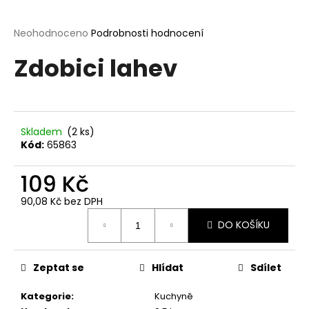
a
j
Průměrné
Neohodnoceno
Podrobnosti hodnocení
hodnocení
í
Zdobici lahev
produktu
t
je
?
0,0
z
5
hvězdiček.
Skladem
(2 ks)
Kód:
65863
HLEDAT
109 Kč
90,08 Kč bez DPH
Měrná
D
DO KOŠÍKU
cena:
o
p
o
Zeptat se
Hlídat
Sdílet
r
u
Kategorie
:
Kuchyně