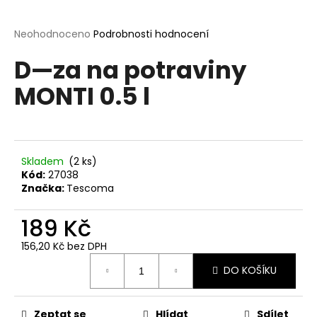
a
j
Průměrné
Neohodnoceno
Podrobnosti hodnocení
hodnocení
í
D—za na potraviny
produktu
t
je
MONTI 0.5 l
?
0,0
z
5
hvězdiček.
Skladem
(2 ks)
HLEDAT
Kód:
27038
Značka:
Tescoma
189 Kč
D
o
156,20 Kč bez DPH
p
Měrná
o
DO KOŠÍKU
cena:
r
u
Zeptat se
Hlídat
Sdílet