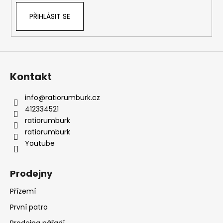
PŘIHLÁSIT SE
Kontakt
info
@
ratiorumburk.cz
412334521
ratiorumburk
ratiorumburk
Youtube
Prodejny
Přízemí
První patro
Prodejna nářadí