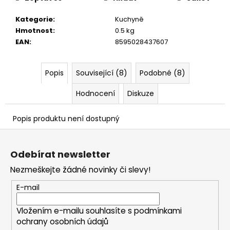
č
u
Kategorie
:
Kuchyně
j
Hmotnost
:
0.5 kg
e
EAN
:
8595028437607
m
e
Popis
Související (8)
Podobné (8)
Hodnocení
Diskuze
Popis produktu není dostupný
Z
á
Odebírat newsletter
p
Nezmeškejte žádné novinky či slevy!
a
t
E-mail
í
Vložením e-mailu souhlasíte s
podmínkami
ochrany osobních údajů