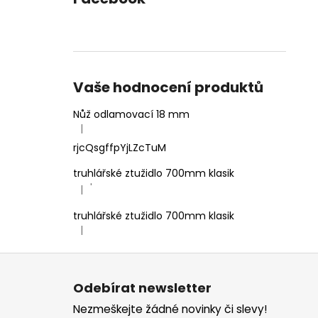
Vaše hodnocení produktů
Nůž odlamovací 18 mm
|
Hodnocení produktu je 4 z 5 hvězdiček.
rjcQsgffpYjLZcTuM
truhlářské ztužidlo 700mm klasik
'
|
Hodnocení produktu je 5 z 5 hvězdiček.
truhlářské ztužidlo 700mm klasik
|
Hodnocení produktu je 5 z 5 hvězdiček.
Z
á
Odebírat newsletter
p
Nezmeškejte žádné novinky či slevy!
a