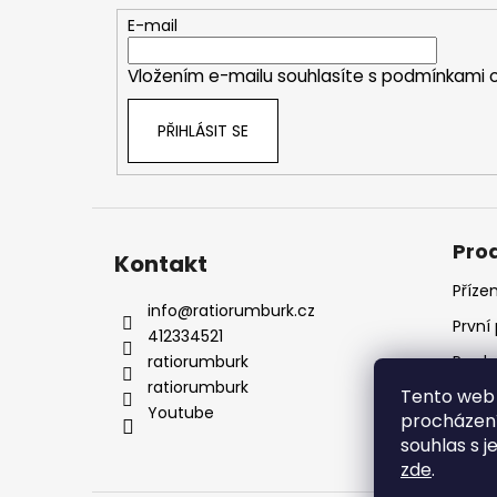
t
E-mail
í
Vložením e-mailu souhlasíte s
podmínkami o
PŘIHLÁSIT SE
Pro
Kontakt
Příze
info
@
ratiorumburk.cz
První
412334521
ratiorumburk
Prode
ratiorumburk
Tento web 
Prode
Youtube
procházení
souhlas s j
zde
.