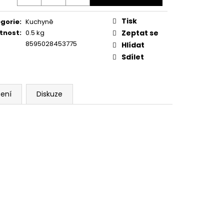
Tisk
gorie
:
Kuchyně
tnost
:
0.5 kg
Zeptat se
8595028453775
Hlídat
Sdílet
ení
Diskuze