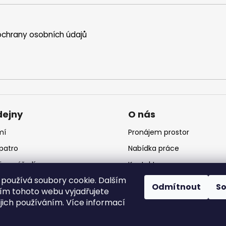
chrany osobních údajů
dejny
O nás
mí
Pronájem prostor
 patro
Nabídka práce
jna nářadí
Kontakt
používá soubory cookie. Dalším
jna krmiv
Logo
Odmítnout
S
m tohoto webu vyjadřujete
ejich používáním. Více informací