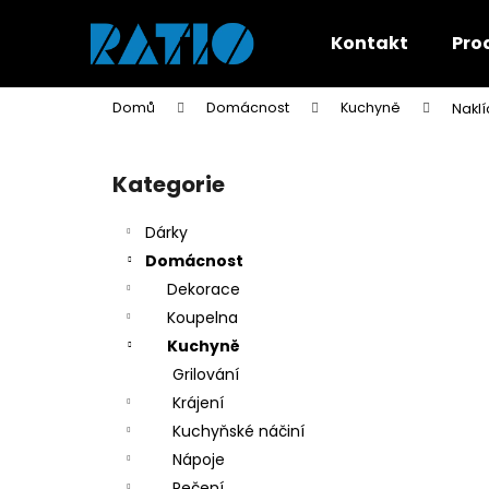
K
Přejít
na
o
Kontakt
Pro
obsah
Zpět
Zpět
š
do
do
í
Domů
Domácnost
Kuchyně
Nakl
k
obchodu
obchodu
P
o
Kategorie
Přeskočit
s
kategorie
t
Dárky
r
Domácnost
a
Dekorace
n
Koupelna
n
Kuchyně
í
Grilování
p
Krájení
a
Kuchyňské náčiní
n
Nápoje
e
Pečení