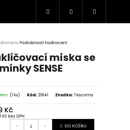
Hledat
Přihlášení
Nákupní
košík
rné
odnoceno
Podrobnosti hodnocení
cení
klíčovací miska se
ktu
mínky SENSE
ček.
adem
(1 ks)
Kód:
29141
Značka:
Tescoma
9 Kč
11 Kč bez DPH
ná
DO KOŠÍKU
: