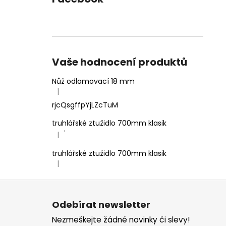
Vaše hodnocení produktů
Nůž odlamovací 18 mm
|
Hodnocení produktu je 4 z 5 hvězdiček.
rjcQsgffpYjLZcTuM
truhlářské ztužidlo 700mm klasik
'
|
Hodnocení produktu je 5 z 5 hvězdiček.
truhlářské ztužidlo 700mm klasik
|
Hodnocení produktu je 5 z 5 hvězdiček.
Z
á
Odebírat newsletter
p
Nezmeškejte žádné novinky či slevy!
a