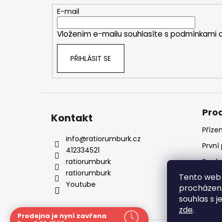
t
E-mail
í
Vložením e-mailu souhlasíte s
podmínkami o
PŘIHLÁSIT SE
Pro
Kontakt
Příze
info
@
ratiorumburk.cz
První
412334521
ratiorumburk
Prode
ratiorumburk
Tento web 
Prode
Youtube
procházení
souhlas s j
zde
.
Prodejna je nyní zavřena