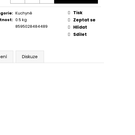
Tisk
gorie
:
Kuchyně
tnost
:
0.5 kg
Zeptat se
8595028484489
Hlídat
Sdílet
ení
Diskuze