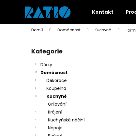
K
Přejít
na
o
Kontakt
Pro
obsah
Zpět
Zpět
š
do
do
í
Domů
Domácnost
Kuchyně
Forma
k
obchodu
obchodu
P
o
Kategorie
Přeskočit
s
kategorie
t
Dárky
r
Domácnost
a
Dekorace
n
Koupelna
n
Kuchyně
í
Grilování
p
Krájení
a
Kuchyňské náčiní
n
Nápoje
e
Pečení