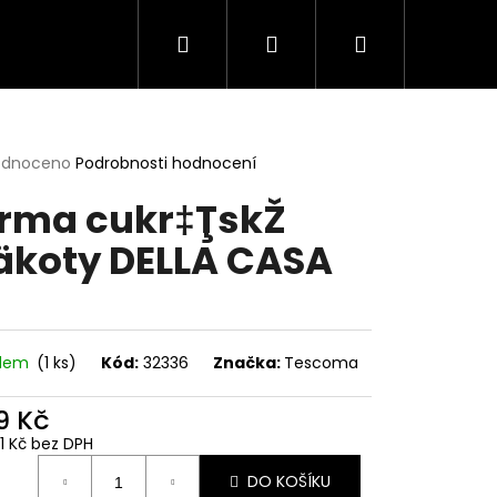
Hledat
Přihlášení
Nákupní
košík
rné
odnoceno
Podrobnosti hodnocení
cení
rma cukr‡ŢskŽ
ktu
äkoty DELLA CASA
ček.
adem
(1 ks)
Kód:
32336
Značka:
Tescoma
9 Kč
11 Kč bez DPH
ná
DO KOŠÍKU
: