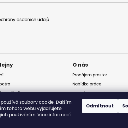
chrany osobních údajů
dejny
O nás
mí
Pronájem prostor
 patro
Nabídka práce
jna nářadí
Kontakt
používá soubory cookie. Dalším
jna krmiv
Logo
Odmítnout
S
m tohoto webu vyjadřujete
ejich používáním. Více informací