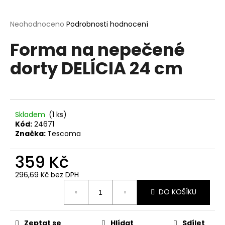
a
j
Průměrné
Neohodnoceno
Podrobnosti hodnocení
hodnocení
í
Forma na nepečené
produktu
t
je
dorty DELÍCIA 24 cm
?
0,0
z
5
hvězdiček.
Skladem
(1 ks)
HLEDAT
Kód:
24671
Značka:
Tescoma
359 Kč
D
o
296,69 Kč bez DPH
p
Měrná
o
DO KOŠÍKU
cena:
r
u
Zeptat se
Hlídat
Sdílet