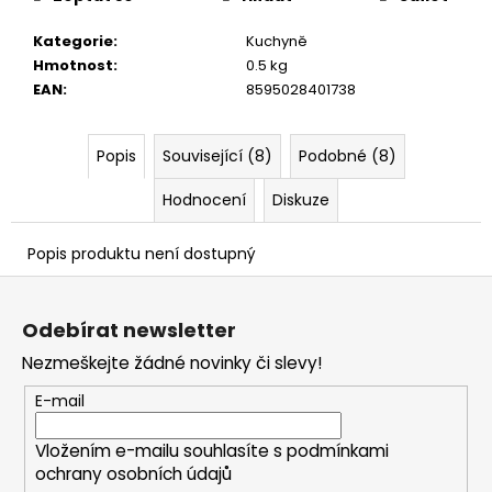
č
u
Kategorie
:
Kuchyně
j
Hmotnost
:
0.5 kg
e
EAN
:
8595028401738
m
e
Popis
Související (8)
Podobné (8)
Hodnocení
Diskuze
Popis produktu není dostupný
Z
á
Odebírat newsletter
p
Nezmeškejte žádné novinky či slevy!
a
t
E-mail
í
Vložením e-mailu souhlasíte s
podmínkami
ochrany osobních údajů