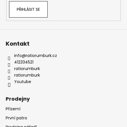
PŘIHLÁSIT SE
Kontakt
info
@
ratiorumburk.cz
412334521
ratiorumburk
ratiorumburk
Youtube
Prodejny
Přízemí
První patro
Prodejna nářadí