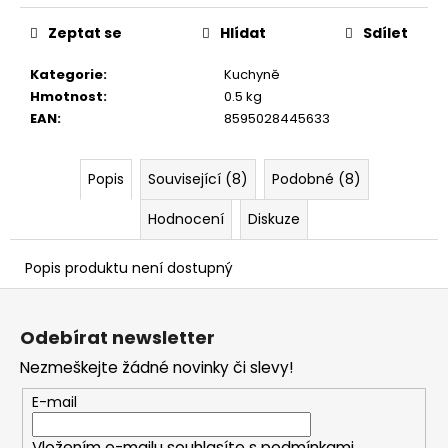
č
u
Zeptat se
Hlídat
Sdílet
j
e
Kategorie
:
Kuchyně
m
Hmotnost
:
0.5 kg
e
EAN
:
8595028445633
Popis
Související (8)
Podobné (8)
Hodnocení
Diskuze
Popis produktu není dostupný
Z
á
Odebírat newsletter
p
Nezmeškejte žádné novinky či slevy!
a
t
E-mail
í
Vložením e-mailu souhlasíte s
podmínkami