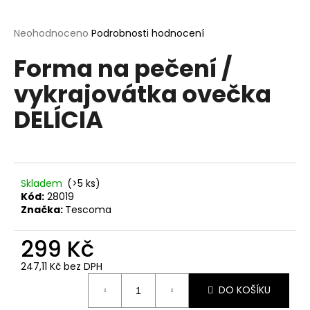
a
j
Průměrné
Neohodnoceno
Podrobnosti hodnocení
hodnocení
í
Forma na pečení /
produktu
t
je
vykrajovátka ovečka
?
0,0
z
DELÍCIA
5
hvězdiček.
HLEDAT
Skladem
(>5 ks)
Kód:
28019
Značka:
Tescoma
D
o
299 Kč
p
o
247,11 Kč bez DPH
Měrná
r
DO KOŠÍKU
cena:
u