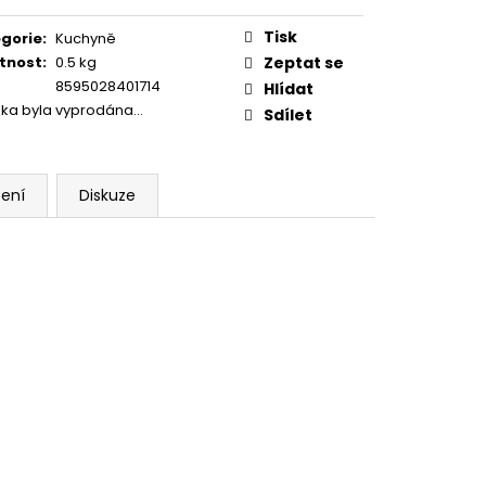
ná
:
Tisk
gorie
:
Kuchyně
tnost
:
0.5 kg
Zeptat se
8595028401714
Hlídat
žka byla vyprodána…
Sdílet
ení
Diskuze