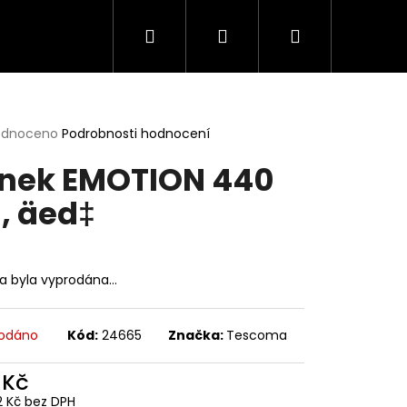
Hledat
Přihlášení
Nákupní
košík
rné
odnoceno
Podrobnosti hodnocení
cení
nek EMOTION 440
ktu
, äed‡
ček.
ka byla vyprodána…
odáno
Kód:
24665
Značka:
Tescoma
 Kč
2 Kč bez DPH