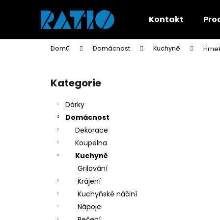
K
Přejít
na
o
Kontakt
Pro
obsah
Zpět
Zpět
š
do
do
í
Domů
Domácnost
Kuchyně
Hrne
k
obchodu
obchodu
P
o
Kategorie
Přeskočit
s
kategorie
t
Dárky
r
Domácnost
a
Dekorace
n
Koupelna
n
Kuchyně
í
Grilování
p
Krájení
a
Kuchyňské náčiní
n
Nápoje
e
Pečení