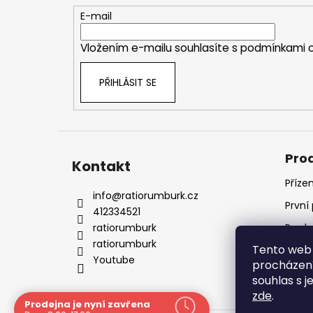
t
E-mail
í
Vložením e-mailu souhlasíte s
podmínkami o
PŘIHLÁSIT SE
Pro
Kontakt
Příze
info
@
ratiorumburk.cz
První
412334521
ratiorumburk
Prode
ratiorumburk
Tento web 
Prode
Youtube
procházení
souhlas s j
zde
.
Prodejna je nyní zavřena