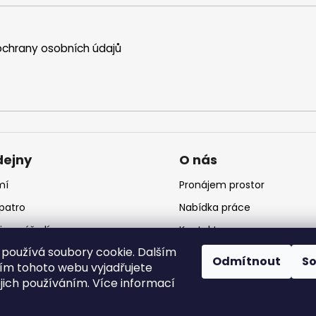
chrany osobních údajů
dejny
O nás
mí
Pronájem prostor
 patro
Nabídka práce
jna nářadí
Kontakt
používá soubory cookie. Dalším
jna krmiv
Logo
Odmítnout
S
m tohoto webu vyjadřujete
ejich používáním. Více informací