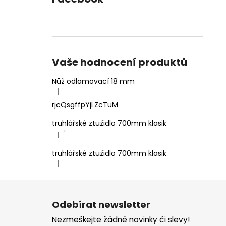
Vaše hodnocení produktů
Nůž odlamovací 18 mm
|
Hodnocení produktu je 4 z 5 hvězdiček.
rjcQsgffpYjLZcTuM
truhlářské ztužidlo 700mm klasik
'
|
Hodnocení produktu je 5 z 5 hvězdiček.
truhlářské ztužidlo 700mm klasik
|
Hodnocení produktu je 5 z 5 hvězdiček.
Z
á
Odebírat newsletter
p
Nezmeškejte žádné novinky či slevy!
a