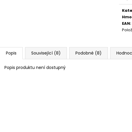
Měr
cena
Kate
Hmo
EAN
:
Polo
Popis
Související (8)
Podobné (8)
Hodnoc
Popis produktu není dostupný