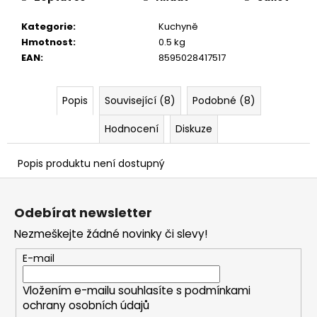
č
u
Kategorie
:
Kuchyně
j
Hmotnost
:
0.5 kg
e
EAN
:
8595028417517
m
e
Popis
Související (8)
Podobné (8)
Hodnocení
Diskuze
Popis produktu není dostupný
Z
á
Odebírat newsletter
p
Nezmeškejte žádné novinky či slevy!
a
t
E-mail
í
Vložením e-mailu souhlasíte s
podmínkami
ochrany osobních údajů