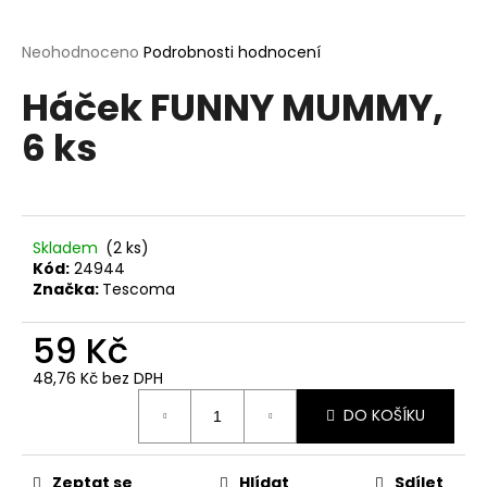
a
j
Průměrné
Neohodnoceno
Podrobnosti hodnocení
hodnocení
í
Háček FUNNY MUMMY,
produktu
t
je
6 ks
?
0,0
z
5
hvězdiček.
Skladem
(2 ks)
HLEDAT
Kód:
24944
Značka:
Tescoma
59 Kč
D
o
48,76 Kč bez DPH
p
Měrná
o
DO KOŠÍKU
cena:
r
u
Zeptat se
Hlídat
Sdílet