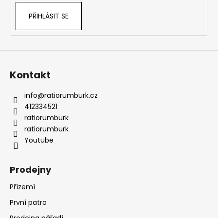
PŘIHLÁSIT SE
Kontakt
info
@
ratiorumburk.cz
412334521
ratiorumburk
ratiorumburk
Youtube
Prodejny
Přízemí
První patro
Prodejna nářadí