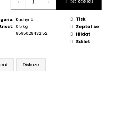
DO KOŠÍKU
:
Tisk
gorie
:
Kuchyně
tnost
:
0.5 kg
Zeptat se
8595028432152
Hlídat
Sdílet
ení
Diskuze