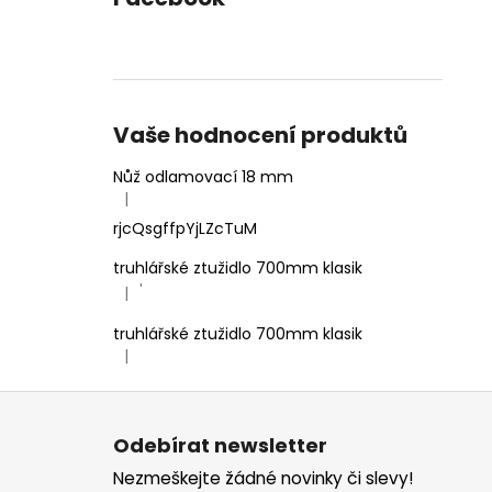
Vaše hodnocení produktů
Nůž odlamovací 18 mm
|
Hodnocení produktu je 4 z 5 hvězdiček.
rjcQsgffpYjLZcTuM
truhlářské ztužidlo 700mm klasik
'
|
Hodnocení produktu je 5 z 5 hvězdiček.
truhlářské ztužidlo 700mm klasik
|
Hodnocení produktu je 5 z 5 hvězdiček.
Z
á
Odebírat newsletter
p
Nezmeškejte žádné novinky či slevy!
a