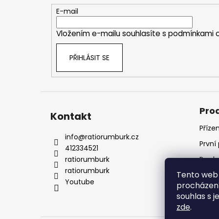
t
E-mail
í
Vložením e-mailu souhlasíte s
podmínkami o
PŘIHLÁSIT SE
Pro
Kontakt
Příze
info
@
ratiorumburk.cz
První
412334521
ratiorumburk
Prode
ratiorumburk
Tento web 
Prode
Youtube
procházení
souhlas s j
zde
.