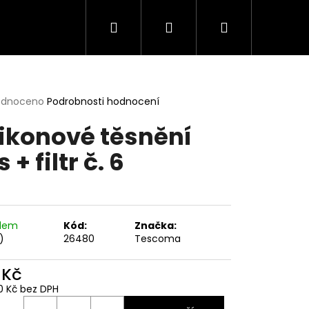
Hledat
Přihlášení
Nákupní
košík
rné
odnoceno
Podrobnosti hodnocení
cení
likonové těsnění
ktu
 + filtr č. 6
ček.
adem
Kód:
Značka:
)
26480
Tescoma
 Kč
0 Kč bez DPH
ná