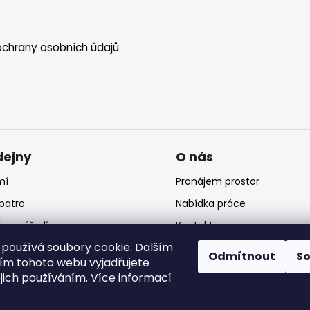
chrany osobních údajů
dejny
O nás
mí
Pronájem prostor
 patro
Nabídka práce
jna nářadí
Kontakt
používá soubory cookie. Dalším
jna krmiv
Logo
Odmítnout
S
m tohoto webu vyjadřujete
ejich používáním. Více informací