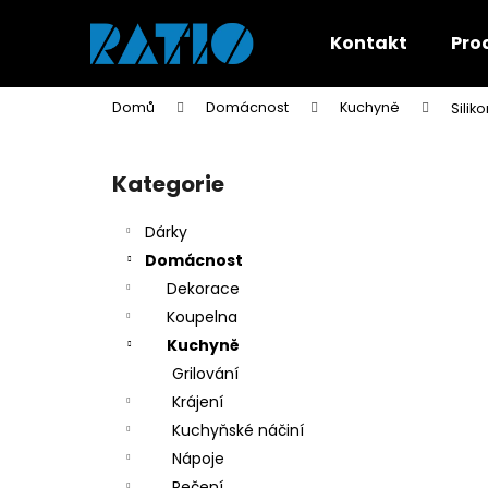
K
Přejít
na
o
Kontakt
Pro
obsah
Zpět
Zpět
š
do
do
í
Domů
Domácnost
Kuchyně
Silik
k
obchodu
obchodu
P
o
Kategorie
Přeskočit
s
kategorie
t
Dárky
r
Domácnost
a
Dekorace
n
Koupelna
n
Kuchyně
í
Grilování
p
Krájení
a
Kuchyňské náčiní
n
Nápoje
e
Pečení