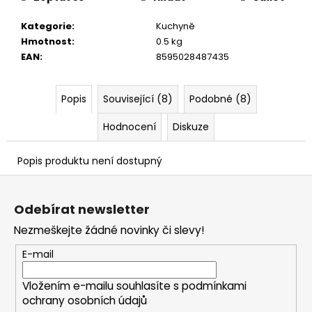
č
u
Kategorie
:
Kuchyně
j
Hmotnost
:
0.5 kg
e
EAN
:
8595028487435
m
e
Popis
Související (8)
Podobné (8)
Hodnocení
Diskuze
Popis produktu není dostupný
Z
á
Odebírat newsletter
p
Nezmeškejte žádné novinky či slevy!
a
t
E-mail
í
Vložením e-mailu souhlasíte s
podmínkami
ochrany osobních údajů