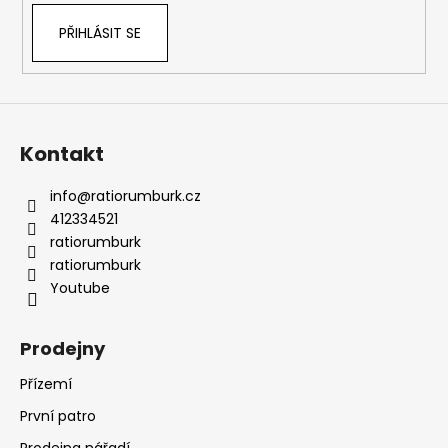
PŘIHLÁSIT SE
Kontakt
info
@
ratiorumburk.cz
412334521
ratiorumburk
ratiorumburk
Youtube
Prodejny
Přízemí
První patro
Prodejna nářadí