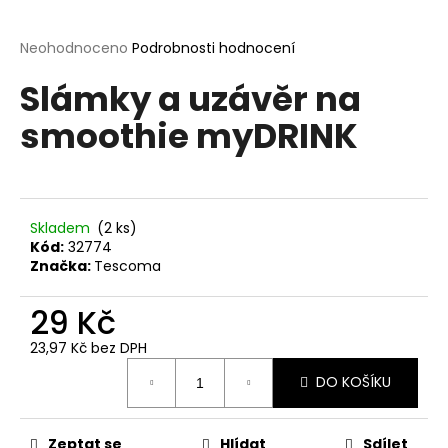
a
j
Průměrné
Neohodnoceno
Podrobnosti hodnocení
hodnocení
í
Slámky a uzávěr na
produktu
t
je
smoothie myDRINK
?
0,0
z
5
hvězdiček.
Skladem
(2 ks)
HLEDAT
Kód:
32774
Značka:
Tescoma
29 Kč
D
o
23,97 Kč bez DPH
p
Měrná
o
DO KOŠÍKU
cena:
r
u
Zeptat se
Hlídat
Sdílet