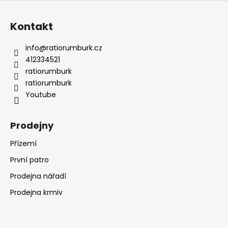
Kontakt
info
@
ratiorumburk.cz
412334521
ratiorumburk
ratiorumburk
Youtube
Prodejny
Přízemí
První patro
Prodejna nářadí
Prodejna krmiv