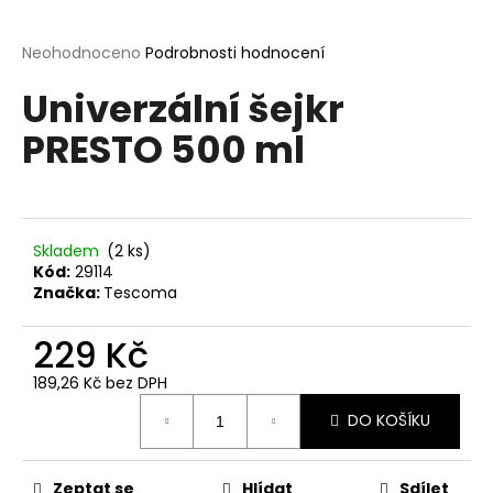
a
j
Průměrné
Neohodnoceno
Podrobnosti hodnocení
hodnocení
í
Univerzální šejkr
produktu
t
je
PRESTO 500 ml
?
0,0
z
5
hvězdiček.
Skladem
(2 ks)
HLEDAT
Kód:
29114
Značka:
Tescoma
229 Kč
D
o
189,26 Kč bez DPH
p
Měrná
o
DO KOŠÍKU
cena:
r
u
Zeptat se
Hlídat
Sdílet