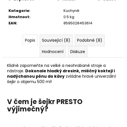
č
u
Kategorie
:
Kuchyně
j
Hmotnost
:
0.5 kg
e
EAN
:
8595028453614
m
e
Popis
Související (8)
Podobné (8)
Hodnocení
Diskuze
Klidně zapomeňte na velké a neohrabané stroje a
nástroje.
Dokonale hladký dresink, mléčný koktejl i
nadýchanou pěnu do kávy
zvládne hravě univerzální
šejkr o objemu 500 ml!
V čem je šejkr PRESTO
výjimečný?