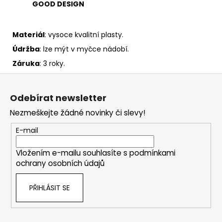
GOOD DESIGN
Materiál
: vysoce kvalitní plasty.
Údržba
: lze mýt v myčce nádobí.
Záruka
: 3 roky.
Z
á
Odebírat newsletter
p
Nezmeškejte žádné novinky či slevy!
a
t
E-mail
í
Vložením e-mailu souhlasíte s
podmínkami
ochrany osobních údajů
PŘIHLÁSIT SE