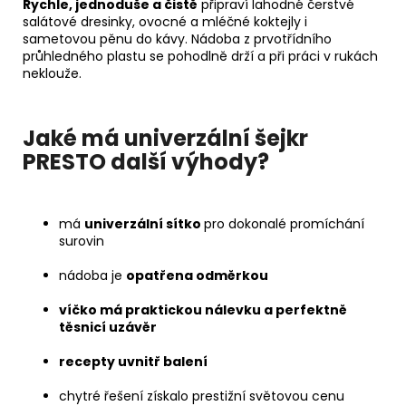
Rychle, jednoduše a čistě
připraví lahodné čerstvé
salátové dresinky, ovocné a mléčné koktejly i
sametovou pěnu do kávy. Nádoba z prvotřídního
průhledného plastu se pohodlně drží a při práci v rukách
neklouže.
Jaké má univerzální šejkr
PRESTO další výhody?
má
univerzální sítko
pro dokonalé promíchání
surovin
nádoba je
opatřena odměrkou
víčko má praktickou nálevku a perfektně
těsnicí uzávěr
recepty uvnitř balení
chytré řešení získalo prestižní světovou cenu