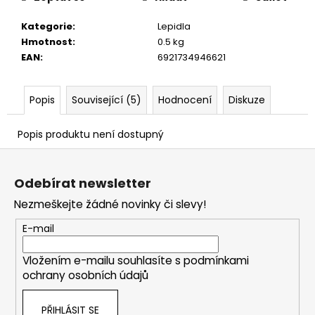
č
u
Kategorie
:
Lepidla
j
Hmotnost
:
0.5 kg
e
EAN
:
6921734946621
m
e
Popis
Související (5)
Hodnocení
Diskuze
Popis produktu není dostupný
Z
á
Odebírat newsletter
p
Nezmeškejte žádné novinky či slevy!
a
t
E-mail
í
Vložením e-mailu souhlasíte s
podmínkami
ochrany osobních údajů
PŘIHLÁSIT SE