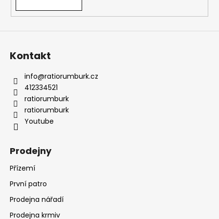
Kontakt
info
@
ratiorumburk.cz
412334521
ratiorumburk
ratiorumburk
Youtube
Prodejny
Přízemí
První patro
Prodejna nářadí
Prodejna krmiv