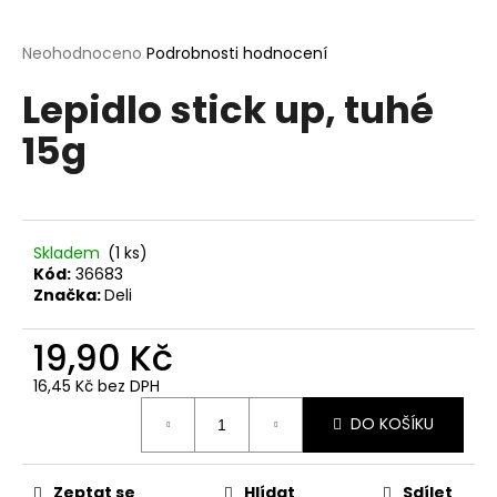
a
j
Průměrné
Neohodnoceno
Podrobnosti hodnocení
hodnocení
í
Lepidlo stick up, tuhé
produktu
t
je
15g
?
0,0
z
5
hvězdiček.
Skladem
(1 ks)
HLEDAT
Kód:
36683
Značka:
Deli
19,90 Kč
D
o
16,45 Kč bez DPH
p
Měrná
o
DO KOŠÍKU
cena:
r
u
Zeptat se
Hlídat
Sdílet