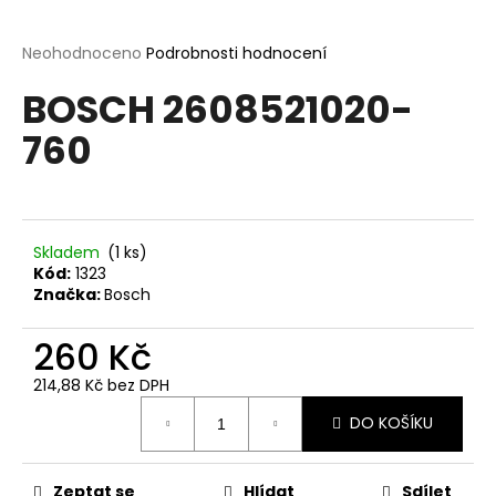
a
j
Průměrné
Neohodnoceno
Podrobnosti hodnocení
hodnocení
í
BOSCH 2608521020-
produktu
t
je
760
?
0,0
z
5
hvězdiček.
Skladem
(1 ks)
HLEDAT
Kód:
1323
Značka:
Bosch
260 Kč
D
o
214,88 Kč bez DPH
p
Měrná
o
DO KOŠÍKU
cena:
r
u
Zeptat se
Hlídat
Sdílet