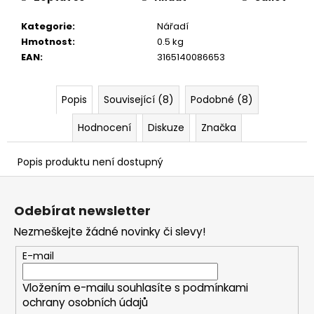
č
u
Kategorie
:
Nářadí
j
Hmotnost
:
0.5 kg
e
EAN
:
3165140086653
m
e
Popis
Související (8)
Podobné (8)
Hodnocení
Diskuze
Značka
Popis produktu není dostupný
Z
á
Odebírat newsletter
p
Nezmeškejte žádné novinky či slevy!
a
t
E-mail
í
Vložením e-mailu souhlasíte s
podmínkami
ochrany osobních údajů