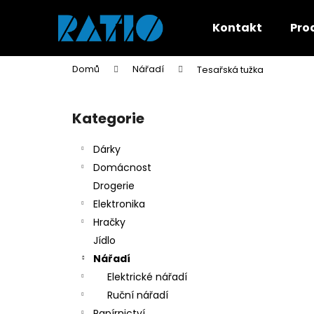
K
Přejít
na
o
Kontakt
Pro
obsah
Zpět
Zpět
š
do
do
í
Domů
Nářadí
Tesařská tužka
k
obchodu
obchodu
P
o
Kategorie
Přeskočit
s
kategorie
t
Dárky
r
Domácnost
a
Drogerie
n
Elektronika
n
Hračky
í
Jídlo
p
Nářadí
a
Elektrické nářadí
n
Ruční nářadí
e
Papírnictví