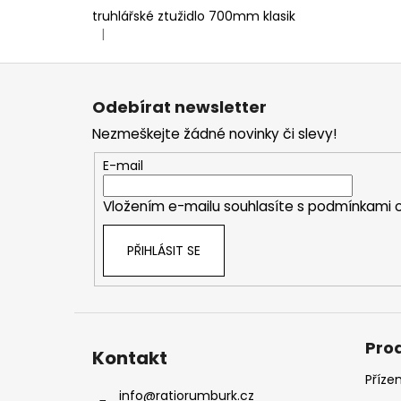
truhlářské ztužidlo 700mm klasik
|
Hodnocení produktu je 5 z 5 hvězdiček.
Z
á
Odebírat newsletter
p
Nezmeškejte žádné novinky či slevy!
a
t
E-mail
í
Vložením e-mailu souhlasíte s
podmínkami o
PŘIHLÁSIT SE
Pro
Kontakt
Příze
info
@
ratiorumburk.cz