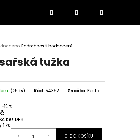
Hledat
Přihlášení
Nákupní
košík
rné
odnoceno
Podrobnosti hodnocení
cení
sařská tužka
ktu
ček.
adem
(>5 ks)
Kód:
54362
Značka:
Festa
–12 %
Kč
 Kč bez DPH
ná
/ 1 ks
:
DO KOŠÍKU