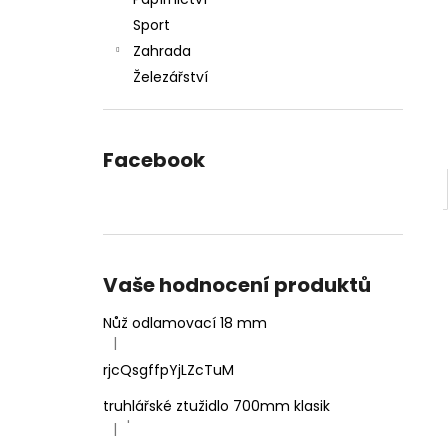
l
Sport
Zahrada
Železářství
Facebook
Vaše hodnocení produktů
Nůž odlamovací 18 mm
|
Hodnocení produktu je 4 z 5 hvězdiček.
rjcQsgffpYjLZcTuM
truhlářské ztužidlo 700mm klasik
'
|
Hodnocení produktu je 5 z 5 hvězdiček.