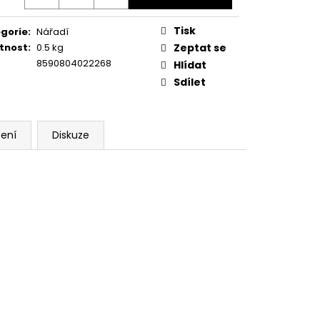
Tisk
gorie
:
Nářadí
tnost
:
0.5 kg
Zeptat se
8590804022268
Hlídat
Sdílet
ení
Diskuze