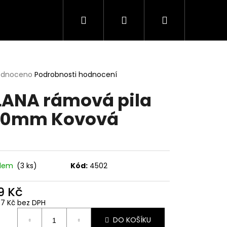
Hledat
Přihlášení
Nákupní
košík
rné
odnoceno
Podrobnosti hodnocení
cení
LANA rámová pila
ktu
00mm Kovová
ček.
adem
(3 ks)
Kód:
4502
9 Kč
37 Kč bez DPH
ná
DO KOŠÍKU
: