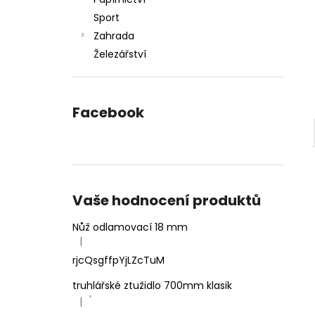
l
Sport
Zahrada
Železářství
Facebook
Vaše hodnocení produktů
Nůž odlamovací 18 mm
|
Hodnocení produktu je 4 z 5 hvězdiček.
rjcQsgffpYjLZcTuM
truhlářské ztužidlo 700mm klasik
'
|
Hodnocení produktu je 5 z 5 hvězdiček.