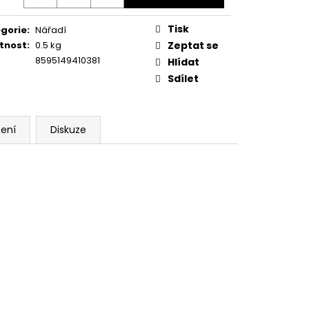
Tisk
gorie
:
Nářadí
tnost
:
0.5 kg
Zeptat se
8595149410381
Hlídat
Sdílet
ení
Diskuze