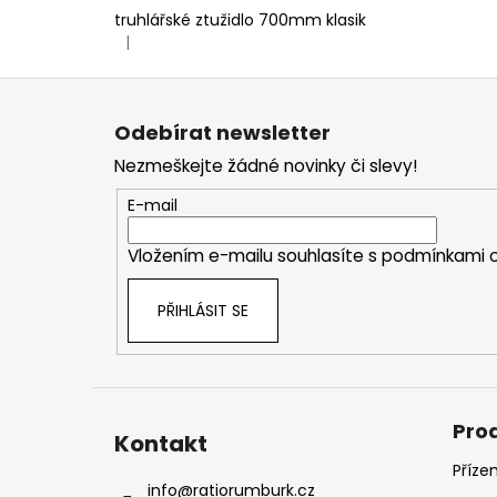
truhlářské ztužidlo 700mm klasik
|
Hodnocení produktu je 5 z 5 hvězdiček.
Z
á
Odebírat newsletter
p
Nezmeškejte žádné novinky či slevy!
a
t
E-mail
í
Vložením e-mailu souhlasíte s
podmínkami o
PŘIHLÁSIT SE
Pro
Kontakt
Příze
info
@
ratiorumburk.cz