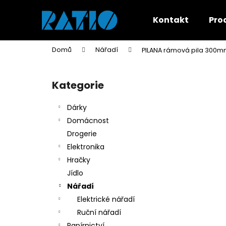
K
Přejít
na
o
Kontakt
Pro
obsah
Zpět
Zpět
š
do
do
í
Domů
Nářadí
PILANA rámová pila 300
k
obchodu
obchodu
P
o
Kategorie
Přeskočit
s
kategorie
t
Dárky
r
Domácnost
a
Drogerie
n
Elektronika
n
Hračky
í
Jídlo
p
Nářadí
a
Elektrické nářadí
n
Ruční nářadí
e
Papírnictví