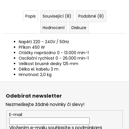
Popis
Související (8)
Podobné (8)
Hodnocení
Diskuze
Napětí 220 - 240V / 50Hz
Příkon 450 W
Otáčky naprázdno 0 - 13.000 min-1
Oscilační rychlost 0 - 26.000 min-1
Velikost brusné desky 125 mm
Délka el. kabelu 3 m
Hmotnost 2,0 kg
Z
á
Odebírat newsletter
p
Nezmeškejte žádné novinky či slevy!
a
t
E-mail
í
Vložením e-mailu souhlasíte s
podmínkami