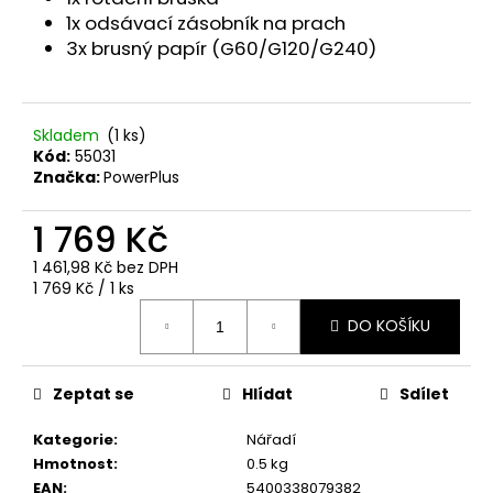
č
1x odsávací zásobník na prach
u
3x brusný papír (G60/G120/G240)
j
e
m
e
Skladem
(1 ks)
Kód:
55031
Značka:
PowerPlus
1 769 Kč
1 461,98 Kč bez DPH
Měrná
1 769 Kč / 1 ks
cena:
DO KOŠÍKU
Zeptat se
Hlídat
Sdílet
Kategorie
:
Nářadí
Hmotnost
:
0.5 kg
EAN
:
5400338079382