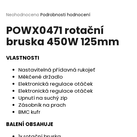
a
j
Průměrné
Neohodnoceno
Podrobnosti hodnocení
hodnocení
í
POWX0471 rotační
produktu
t
je
bruska 450W 125mm
?
0,0
z
5
hvězdiček.
VLASTNOSTI
Nastavitelná přídavná rukojeť
HLEDAT
Měkčené držadlo
Elektronická regulace otáček
Elektronická regulace otáček
D
Upnutí na suchý zip
o
Zásobník na prach
p
BMC kufr
o
r
BALENÍ OBSAHUJE
u
1x rotační bruska