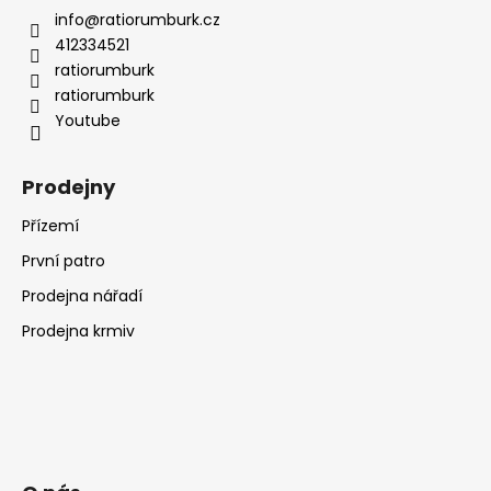
info
@
ratiorumburk.cz
412334521
ratiorumburk
ratiorumburk
Youtube
Prodejny
Přízemí
První patro
Prodejna nářadí
Prodejna krmiv