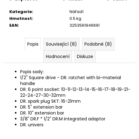
č
u
Kategorie
:
Nářadí
j
Hmotnost
:
0.5 kg
e
EAN
:
3253561946691
m
e
Popis
Související (8)
Podobné (8)
Hodnocení
Diskuze
Popis sady:
1/2" Square drive - DR. ratchet with bi-material
handle
DR. 6 point socket: 10-11-12-13-14-15-16-17-18-19-21-
22-24-27-30-32mm
DR. spark plug SKT: 16-21mm
DR. 5" extension bar
DR. 10" extension bar
3/8" DR.F * 1/2" DR.M integrated adaptor
DR. univers