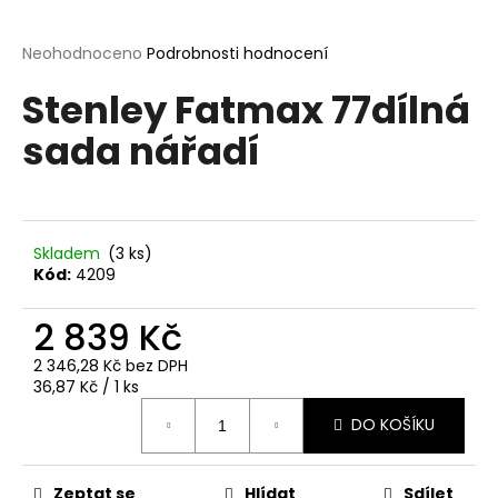
a
j
Průměrné
Neohodnoceno
Podrobnosti hodnocení
hodnocení
í
Stenley Fatmax 77dílná
produktu
t
je
sada nářadí
?
0,0
z
5
hvězdiček.
Skladem
(3 ks)
HLEDAT
Kód:
4209
2 839 Kč
D
2 346,28 Kč bez DPH
o
Měrná
36,87 Kč / 1 ks
p
cena:
o
DO KOŠÍKU
r
u
Zeptat se
Hlídat
Sdílet