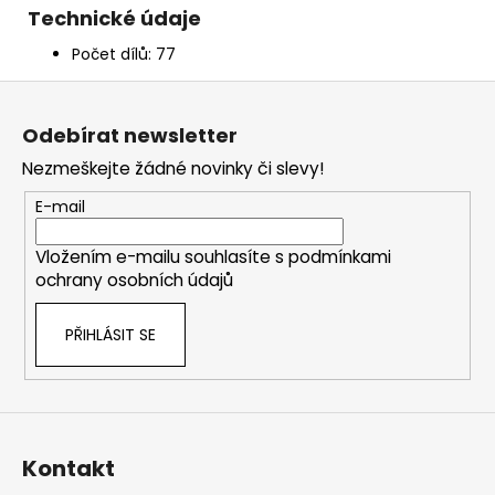
Technické údaje
Počet dílů: 77
Z
á
Odebírat newsletter
p
Nezmeškejte žádné novinky či slevy!
a
t
E-mail
í
Vložením e-mailu souhlasíte s
podmínkami
ochrany osobních údajů
PŘIHLÁSIT SE
Kontakt