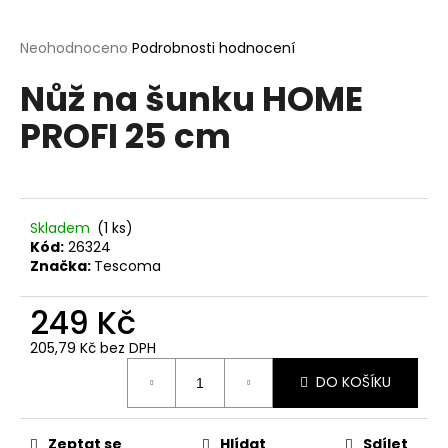
a
j
Průměrné
Neohodnoceno
Podrobnosti hodnocení
hodnocení
í
Nůž na šunku HOME
produktu
t
je
PROFI 25 cm
?
0,0
z
5
hvězdiček.
Skladem
(1 ks)
HLEDAT
Kód:
26324
Značka:
Tescoma
249 Kč
D
o
205,79 Kč bez DPH
p
Měrná
o
DO KOŠÍKU
cena:
r
u
Zeptat se
Hlídat
Sdílet