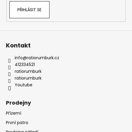
PŘIHLÁSIT SE
Kontakt
info
@
ratiorumburk.cz
412334521
ratiorumburk
ratiorumburk
Youtube
Prodejny
Přízemí
První patro
Prodejna nářadí