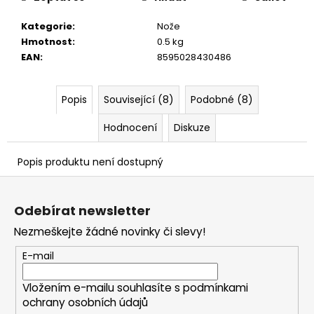
č
u
Kategorie
:
Nože
j
Hmotnost
:
0.5 kg
e
EAN
:
8595028430486
m
e
Popis
Související (8)
Podobné (8)
Hodnocení
Diskuze
Popis produktu není dostupný
Z
á
Odebírat newsletter
p
Nezmeškejte žádné novinky či slevy!
a
t
E-mail
í
Vložením e-mailu souhlasíte s
podmínkami
ochrany osobních údajů