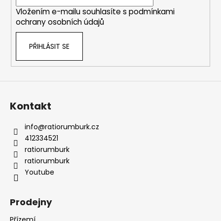
í
Vložením e-mailu souhlasíte s
podmínkami
ochrany osobních údajů
PŘIHLÁSIT SE
Kontakt
info
@
ratiorumburk.cz
412334521
ratiorumburk
ratiorumburk
Youtube
Prodejny
Přízemí