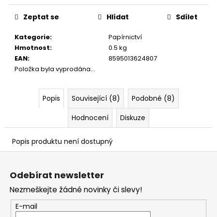
č
Měrná
u
cena:
Zeptat se
Hlídat
Sdílet
j
e
Kategorie
:
Papírnictví
m
Hmotnost
:
0.5 kg
e
EAN
:
8595013624807
Položka byla vyprodána…
Popis
Související (8)
Podobné (8)
Hodnocení
Diskuze
Popis produktu není dostupný
Z
á
Odebírat newsletter
p
Nezmeškejte žádné novinky či slevy!
a
t
E-mail