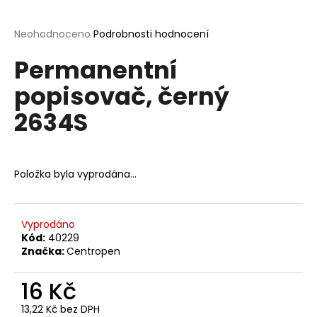
a
j
Průměrné
Neohodnoceno
Podrobnosti hodnocení
hodnocení
í
Permanentní
produktu
t
je
popisovač, černý
?
0,0
z
2634S
5
hvězdiček.
HLEDAT
Položka byla vyprodána…
D
Vyprodáno
Kód:
40229
o
Značka:
Centropen
p
o
16 Kč
r
u
13,22 Kč bez DPH