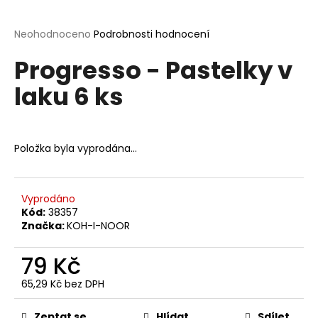
a
j
Průměrné
Neohodnoceno
Podrobnosti hodnocení
hodnocení
í
Progresso - Pastelky v
produktu
t
je
laku 6 ks
?
0,0
z
5
hvězdiček.
Položka byla vyprodána…
HLEDAT
Vyprodáno
Kód:
38357
D
Značka:
KOH-I-NOOR
o
p
79 Kč
o
65,29 Kč bez DPH
r
Měrná
u
cena:
Zeptat se
Hlídat
Sdílet