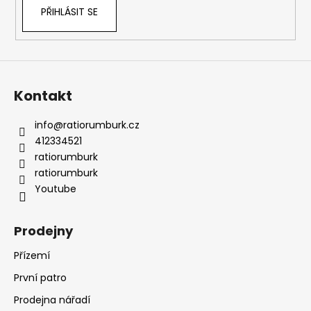
PŘIHLÁSIT SE
Kontakt
info
@
ratiorumburk.cz
412334521
ratiorumburk
ratiorumburk
Youtube
Prodejny
Přízemí
První patro
Prodejna nářadí