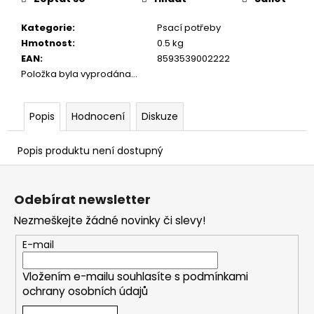
č
u
Kategorie
:
Psací potřeby
j
Hmotnost
:
0.5 kg
e
EAN
:
8593539002222
m
Položka byla vyprodána…
e
Popis
Hodnocení
Diskuze
Popis produktu není dostupný
Z
á
Odebírat newsletter
p
Nezmeškejte žádné novinky či slevy!
a
t
E-mail
í
Vložením e-mailu souhlasíte s
podmínkami
ochrany osobních údajů