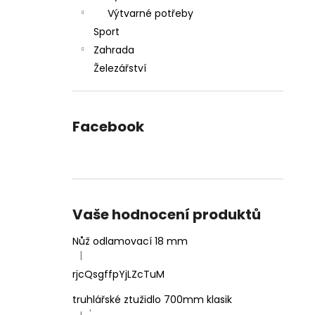
Výtvarné potřeby
Sport
Zahrada
Železářství
Facebook
Vaše hodnocení produktů
Nůž odlamovací 18 mm
|
Hodnocení produktu je 4 z 5 hvězdiček.
rjcQsgffpYjLZcTuM
truhlářské ztužidlo 700mm klasik
'