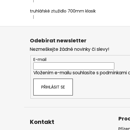
|
Hodnocení produktu je 5 z 5 hvězdiček.
truhlářské ztužidlo 700mm klasik
|
Hodnocení produktu je 5 z 5 hvězdiček.
Z
á
Odebírat newsletter
p
Nezmeškejte žádné novinky či slevy!
a
t
E-mail
í
Vložením e-mailu souhlasíte s
podmínkami o
PŘIHLÁSIT SE
Pro
Kontakt
Příze