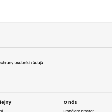
chrany osobních údajů
dejny
O nás
mí
Pronájem prostor