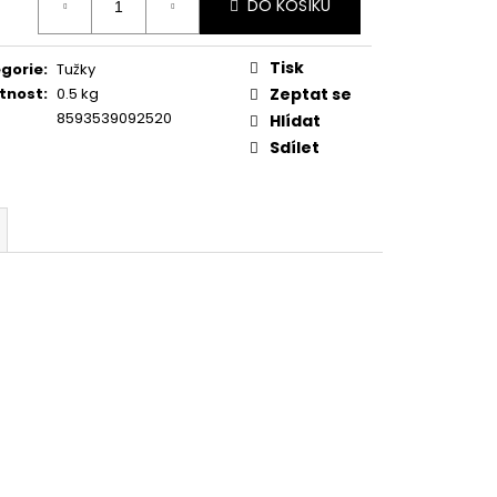
DO KOŠÍKU
:
Tisk
gorie
:
Tužky
tnost
:
0.5 kg
Zeptat se
8593539092520
Hlídat
Sdílet