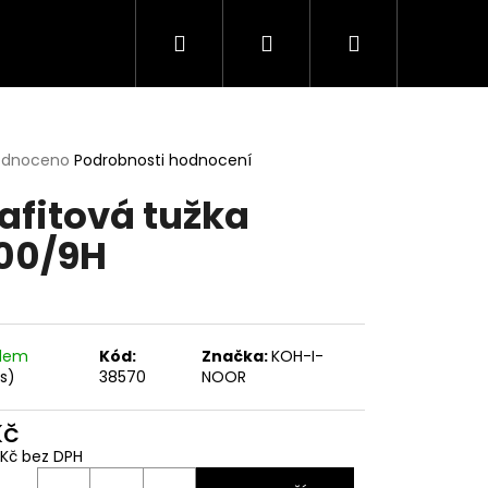
Hledat
Přihlášení
Nákupní
košík
rné
odnoceno
Podrobnosti hodnocení
cení
afitová tužka
ktu
00/9H
ček.
adem
Kód:
Značka:
KOH-I-
ks)
38570
NOOR
Kč
 Kč bez DPH
ná