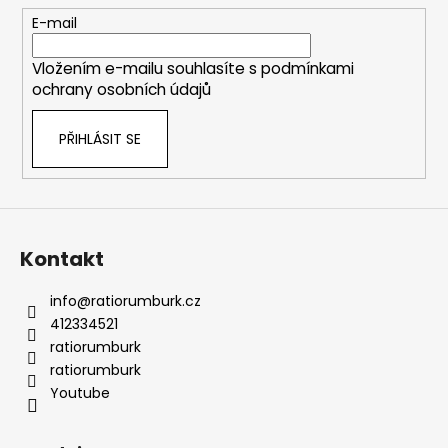
c
t
E-mail
í
í
p
Vložením e-mailu souhlasíte s
podmínkami
r
ochrany osobních údajů
v
k
PŘIHLÁSIT SE
y
v
ý
p
i
s
Kontakt
u
info
@
ratiorumburk.cz
412334521
ratiorumburk
ratiorumburk
Youtube