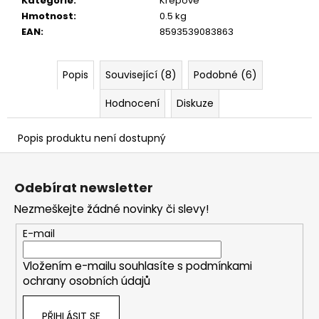
č
Kategorie
:
Krepové
u
Hmotnost
:
0.5 kg
j
EAN
:
8593539083863
e
m
Popis
Související (8)
Podobné (6)
e
Hodnocení
Diskuze
Popis produktu není dostupný
Z
á
Odebírat newsletter
p
Nezmeškejte žádné novinky či slevy!
a
t
E-mail
í
Vložením e-mailu souhlasíte s
podmínkami
ochrany osobních údajů
PŘIHLÁSIT SE