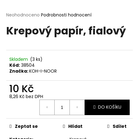
a
j
Průměrné
Neohodnoceno
Podrobnosti hodnocení
hodnocení
í
Krepový papír, fialový
produktu
t
je
?
0,0
z
5
hvězdiček.
Skladem
(3 ks)
Kód:
38504
Značka:
KOH-I-NOOR
HLEDAT
10 Kč
8,26 Kč bez DPH
D
Měrná
o
DO KOŠÍKU
cena:
p
o
r
Zeptat se
Hlídat
Sdílet
u