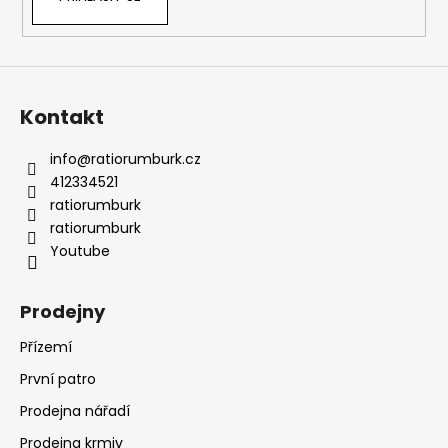
Kontakt
info
@
ratiorumburk.cz
412334521
ratiorumburk
ratiorumburk
Youtube
Prodejny
Přízemí
První patro
Prodejna nářadí
Prodejna krmiv