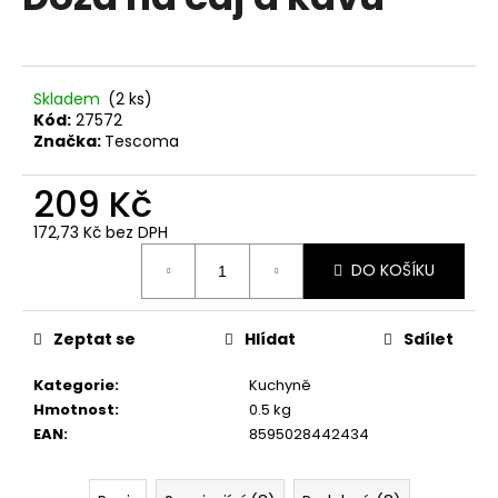
je
a
0,0
z
j
5
í
hvězdiček.
Skladem
(2 ks)
t
Kód:
27572
?
Značka:
Tescoma
209 Kč
172,73 Kč bez DPH
Měrná
HLEDAT
DO KOŠÍKU
cena:
Zeptat se
Hlídat
Sdílet
D
o
Kategorie
:
Kuchyně
p
Hmotnost
:
0.5 kg
o
EAN
:
8595028442434
r
u