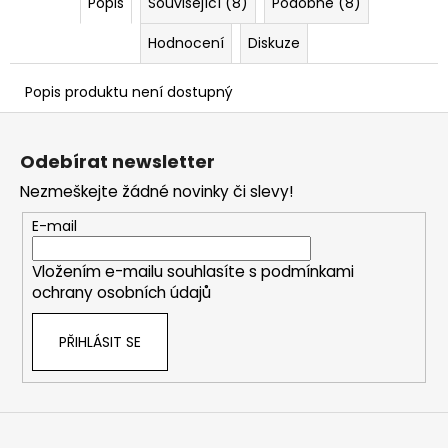
č
Popis
Související (8)
Podobné (8)
u
Hodnocení
Diskuze
j
e
m
Popis produktu není dostupný
e
Z
á
Odebírat newsletter
p
Nezmeškejte žádné novinky či slevy!
a
t
E-mail
í
Vložením e-mailu souhlasíte s
podmínkami
ochrany osobních údajů
PŘIHLÁSIT SE