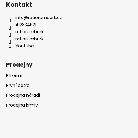
Kontakt
info
@
ratiorumburk.cz
412334521
ratiorumburk
ratiorumburk
Youtube
Prodejny
Přízemí
První patro
Prodejna nářadí
Prodejna krmiv