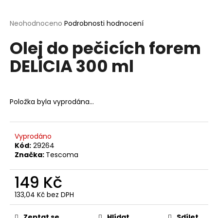
a
j
Průměrné
Neohodnoceno
Podrobnosti hodnocení
hodnocení
í
Olej do pečicích forem
produktu
t
je
DELÍCIA 300 ml
?
0,0
z
5
hvězdiček.
Položka byla vyprodána…
HLEDAT
Vyprodáno
Kód:
29264
D
Značka:
Tescoma
o
p
149 Kč
o
133,04 Kč bez DPH
r
Měrná
u
cena:
Zeptat se
Hlídat
Sdílet