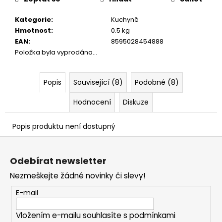
č
u
Kategorie
:
Kuchyně
j
Hmotnost
:
0.5 kg
e
EAN
:
8595028454888
m
Položka byla vyprodána…
e
Popis
Související (8)
Podobné (8)
Hodnocení
Diskuze
Popis produktu není dostupný
Z
á
Odebírat newsletter
p
Nezmeškejte žádné novinky či slevy!
a
t
E-mail
í
Vložením e-mailu souhlasíte s
podmínkami