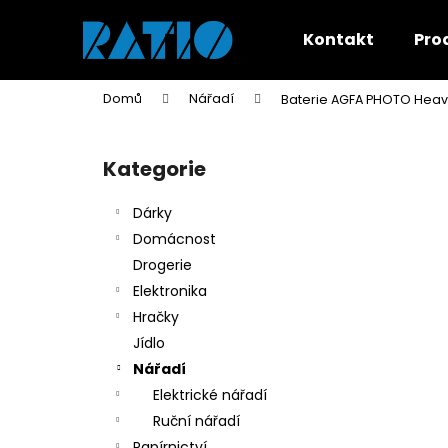
K
Přejít
na
o
Kontakt
Pro
obsah
Zpět
Zpět
š
do
do
í
Domů
Nářadí
Baterie AGFA PHOTO Heavy
k
obchodu
obchodu
P
o
Kategorie
Přeskočit
s
kategorie
t
Dárky
r
Domácnost
a
Drogerie
n
Elektronika
n
Hračky
í
Jídlo
p
Nářadí
a
Elektrické nářadí
n
Ruční nářadí
e
Papírnictví