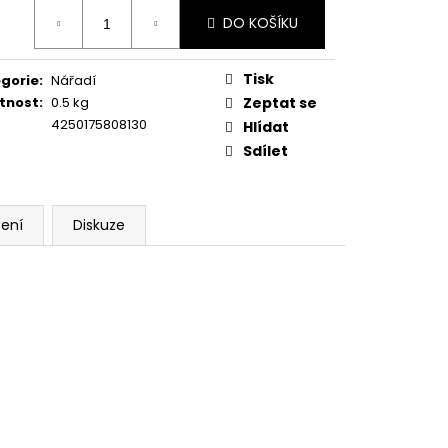
ná
DO KOŠÍKU
:
Tisk
gorie
:
Nářadí
tnost
:
0.5 kg
Zeptat se
4250175808130
Hlídat
Sdílet
ení
Diskuze