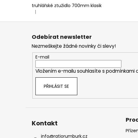
truhlářské ztužidlo 700mm klasik
|
Hodnocení produktu je 5 z 5 hvězdiček.
Z
á
Odebírat newsletter
p
Nezmeškejte žádné novinky či slevy!
a
t
E-mail
í
Vložením e-mailu souhlasíte s
podmínkami o
PŘIHLÁSIT SE
Pro
Kontakt
Příze
info
@
ratiorumburk.cz