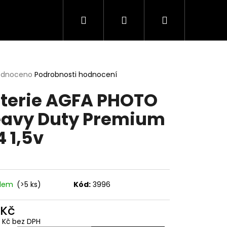
Hledat
Přihlášení
Nákupní
košík
rné
odnoceno
Podrobnosti hodnocení
cení
terie AGFA PHOTO
ktu
avy Duty Premium
4 1,5v
ček.
adem
(>5 ks)
Kód:
3996
 Kč
9 Kč bez DPH