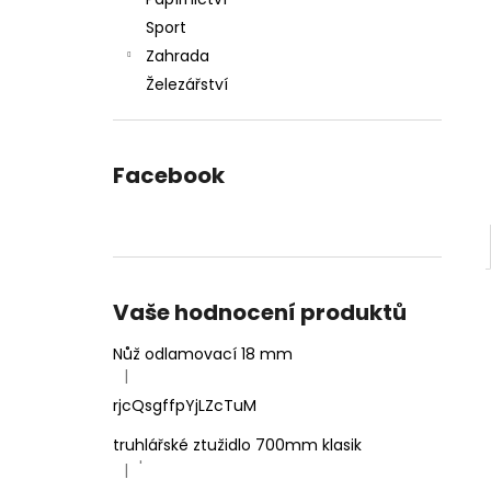
l
Sport
Zahrada
Železářství
Facebook
Vaše hodnocení produktů
Nůž odlamovací 18 mm
|
Hodnocení produktu je 4 z 5 hvězdiček.
rjcQsgffpYjLZcTuM
truhlářské ztužidlo 700mm klasik
'
|
Hodnocení produktu je 5 z 5 hvězdiček.