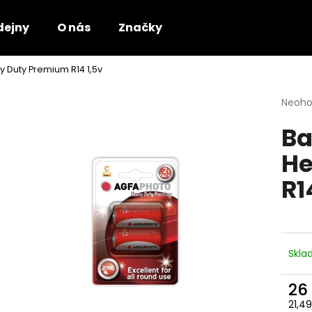
dejny
O nás
Značky
 Duty Premium R14 1,5v
Co potřebujete najít?
Průmě
Neoh
hodno
Ba
produ
HLEDAT
je
He
0,0
z
R1
5
Doporučujeme
hvězdi
Skl
26
21,4