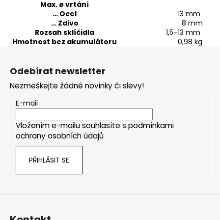
Max. ø vrtání
… Ocel
13 mm
… Zdivo
8 mm
Rozsah sklíčidla
1,5–13 mm
Hmotnost bez akumulátoru
0,98 kg
Z
á
Odebírat newsletter
p
Nezmeškejte žádné novinky či slevy!
a
t
E-mail
í
Vložením e-mailu souhlasíte s
podmínkami
ochrany osobních údajů
PŘIHLÁSIT SE
Kontakt