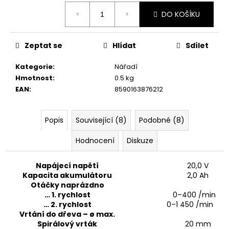
cena:
DO KOŠÍKU
Zeptat se
Hlídat
Sdílet
Kategorie
:
Nářadí
Hmotnost
:
0.5 kg
EAN
:
8590163876212
Popis
Související (8)
Podobné (8)
Hodnocení
Diskuze
Napájecí napětí
20,0 V
Kapacita akumulátoru
2,0 Ah
Otáčky naprázdno
… 1. rychlost
0–400 /min
… 2. rychlost
0–1 450 /min
Vrtání do dřeva – ø max.
Spirálový vrták
20 mm