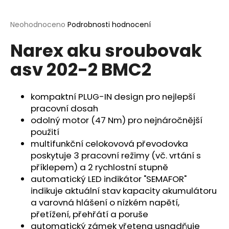
a
j
Průměrné
Neohodnoceno
Podrobnosti hodnocení
hodnocení
í
Narex aku sroubovak
produktu
t
je
asv 202-2 BMC2
?
0,0
z
5
hvězdiček.
kompaktní PLUG-IN design pro nejlepší
pracovní dosah
HLEDAT
odolný motor (47 Nm) pro nejnáročnější
použití
multifunkční celokovová převodovka
poskytuje 3 pracovní režimy (vč. vrtání s
D
příklepem) a 2 rychlostní stupně
o
automatický LED indikátor "SEMAFOR"
p
indikuje aktuální stav kapacity akumulátoru
o
a varovná hlášení o nízkém napětí,
r
přetížení, přehřátí a poruše
u
automatický zámek vřetena usnadňuje