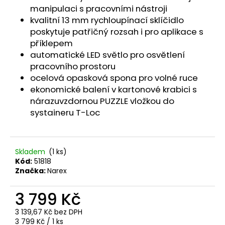
č
manipulaci s pracovními nástroji
u
kvalitní 13 mm rychloupínací sklíčidlo
j
poskytuje patřičný rozsah i pro aplikace s
e
příklepem
m
automatické LED světlo pro osvětlení
e
pracovního prostoru
ocelová opasková spona pro volné ruce
ekonomické balení v kartonové krabici s
nárazuvzdornou PUZZLE vložkou do
systaineru T-Loc
Skladem
(1 ks)
Kód:
51818
Značka:
Narex
3 799 Kč
3 139,67 Kč bez DPH
Měrná
3 799 Kč / 1 ks