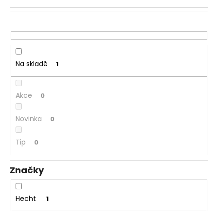
p
a
r
j
o
í
d
t
u
?
Na skladě
1
k
t
ů
Akce
0
HLEDAT
Novinka
0
Tip
0
D
o
Značky
p
o
r
Hecht
1
u