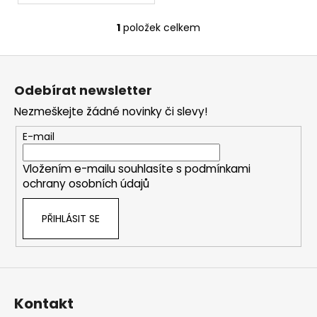
1
položek celkem
O
v
Z
l
á
á
Odebírat newsletter
d
p
a
Nezmeškejte žádné novinky či slevy!
a
c
t
E-mail
í
í
p
Vložením e-mailu souhlasíte s
podmínkami
r
ochrany osobních údajů
v
k
PŘIHLÁSIT SE
y
v
ý
p
i
s
Kontakt
u