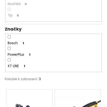
č
Novinka
0
u
j
Tip
0
e
m
e
Značky
Bosch
1
PowerPlus
1
XT LINE
1
Položek k zobrazení:
3
V
ý
p