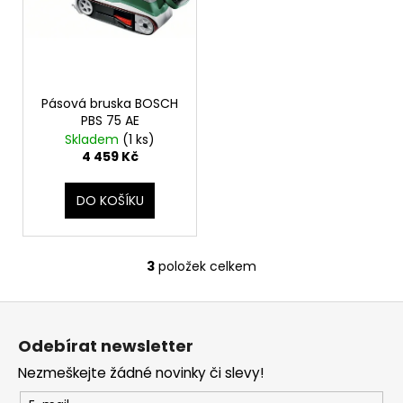
Pásová bruska BOSCH
PBS 75 AE
Skladem
(1 ks)
4 459 Kč
DO KOŠÍKU
3
položek celkem
O
v
Z
l
á
á
Odebírat newsletter
d
p
a
Nezmeškejte žádné novinky či slevy!
a
c