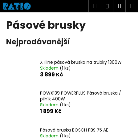
K
Přejít
Hledat
Náku
M
Přihlášen
na
o
obsah
Zpět
Zpět
košík
š
Pásové brusky
í
C
k
Nejprodávanější
o
p
o
XTline pásová bruska na trubky 1300W
t
Skladem
(1 ks)
ř
3 899 Kč
e
b
POWX139 POWERPLUS Pásová bruska /
u
pilník 400W
j
Skladem
(1 ks)
1 899 Kč
e
t
e
Pásová bruska BOSCH PBS 75 AE
n
Skladem
(1 ks)