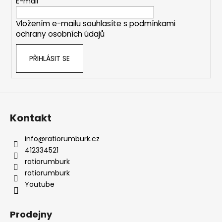
t
E-mail
í
í
p
Vložením e-mailu souhlasíte s
podmínkami
r
ochrany osobních údajů
v
k
PŘIHLÁSIT SE
y
v
ý
p
i
s
Kontakt
u
info
@
ratiorumburk.cz
412334521
ratiorumburk
ratiorumburk
Youtube
Prodejny